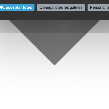
K, acceptar totes
Denega totes les galetes
Personalit