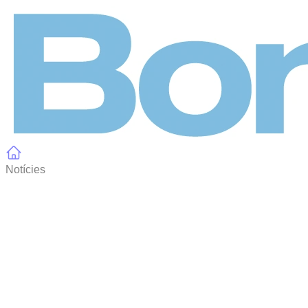
Panell de gestió de galetes
Notícies