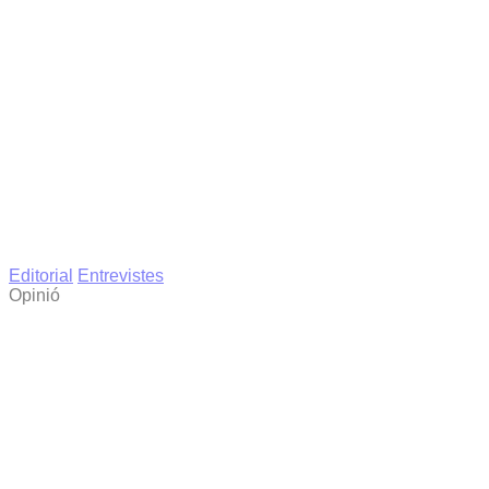
Editorial
Entrevistes
Opinió