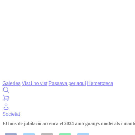
Galeries
Vist i no vist
Passava per aquí
Hemeroteca
Societat
El fons de jubilació arrenca el 2024 amb guanys moderats i mante