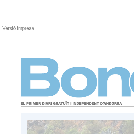
Versió impresa