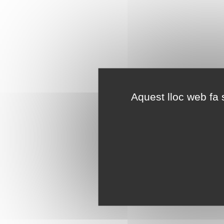
Aquest lloc web fa s