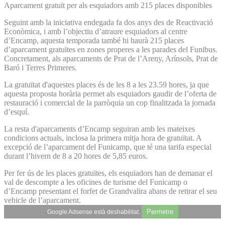
Aparcament gratuït per als esquiadors amb 215 places disponibles
Seguint amb la iniciativa endegada fa dos anys des de Reactivació
Econòmica, i amb l’objectiu d’atraure esquiadors al centre
d’Encamp, aquesta temporada també hi haurà 215 places
d’aparcament gratuïtes en zones properes a les parades del Funibus.
Concretament, als aparcaments de Prat de l’Areny, Arínsols, Prat de
Baró i Terres Primeres.
La gratuïtat d'aquestes places és de les 8 a les 23.59 hores, ja que
aquesta proposta horària permet als esquiadors gaudir de l’oferta de
restauració i comercial de la parròquia un cop finalitzada la jornada
d’esquí.
La resta d'aparcaments d’Encamp seguiran amb les mateixes
condicions actuals, inclosa la primera mitja hora de gratuïtat. A
excepció de l’aparcament del Funicamp, que té una tarifa especial
durant l’hivern de 8 a 20 hores de 5,85 euros.
Per fer ús de les places gratuïtes, els esquiadors han de demanar el
val de descompte a les oficines de turisme del Funicamp o
d’Encamp presentant el forfet de Grandvalira abans de retirar el seu
vehicle de l’aparcament.
Permetre
Google Adsense està deshabilitat.