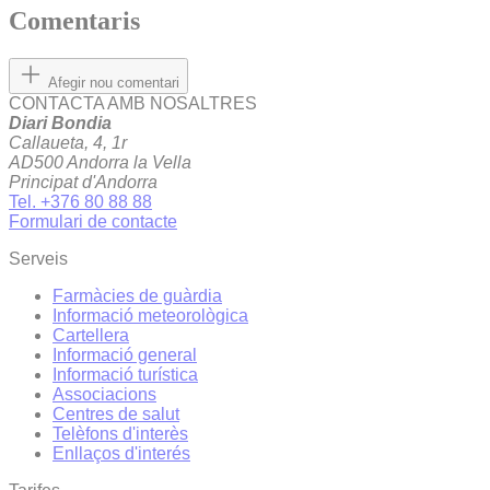
Comentaris
Afegir nou comentari
CONTACTA AMB NOSALTRES
Diari Bondia
Callaueta, 4, 1r
AD500 Andorra la Vella
Principat d'Andorra
Tel. +376 80 88 88
Formulari de contacte
Serveis
Farmàcies de guàrdia
Informació meteorològica
Cartellera
Informació general
Informació turística
Associacions
Centres de salut
Telèfons d'interès
Enllaços d'interés