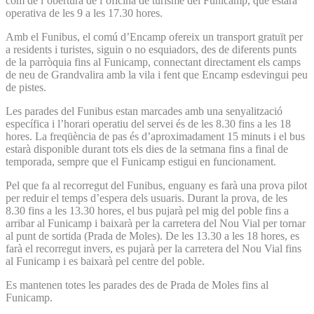
com de l’obertura de l’oficina de turisme del Funicamp, que estarà
operativa de les 9 a les 17.30 hores.
Amb el Funibus, el comú d’Encamp ofereix un transport gratuït per
a residents i turistes, siguin o no esquiadors, des de diferents punts
de la parròquia fins al Funicamp, connectant directament els camps
de neu de Grandvalira amb la vila i fent que Encamp esdevingui peu
de pistes.
Les parades del Funibus estan marcades amb una senyalització
específica i l’horari operatiu del servei és de les 8.30 fins a les 18
hores. La freqüència de pas és d’aproximadament 15 minuts i el bus
estarà disponible durant tots els dies de la setmana fins a final de
temporada, sempre que el Funicamp estigui en funcionament.
Pel que fa al recorregut del Funibus, enguany es farà una prova pilot
per reduir el temps d’espera dels usuaris. Durant la prova, de les
8.30 fins a les 13.30 hores, el bus pujarà pel mig del poble fins a
arribar al Funicamp i baixarà per la carretera del Nou Vial per tornar
al punt de sortida (Prada de Moles). De les 13.30 a les 18 hores, es
farà el recorregut invers, es pujarà per la carretera del Nou Vial fins
al Funicamp i es baixarà pel centre del poble.
Es mantenen totes les parades des de Prada de Moles fins al
Funicamp.