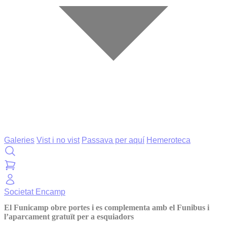
Galeries
Vist i no vist
Passava per aquí
Hemeroteca
Societat
Encamp
El Funicamp obre portes i es complementa amb el Funibus i
l’aparcament gratuït per a esquiadors