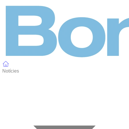
Panell de gestió de galetes
Notícies