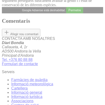
seguiment persegueix bàsicament avaluar la gestió i l’estat de
conservació de les diferents espècies.
Permetre
Google Adsense està deshabilitat.
Comentaris
Afegir nou comentari
CONTACTA AMB NOSALTRES
Diari Bondia
Callaueta, 4, 1r
AD500 Andorra la Vella
Principat d'Andorra
Tel. +376 80 88 88
Formulari de contacte
Serveis
Farmàcies de guàrdia
Informació meteorològica
Cartellera
Informació general
Informació turística
Associacions