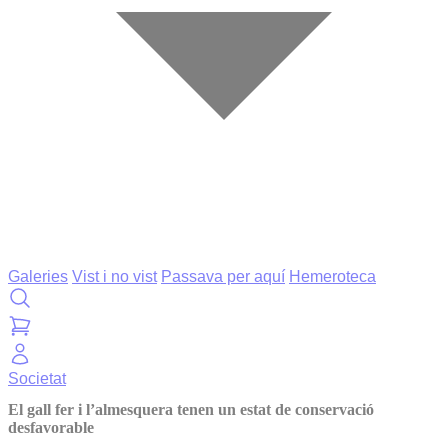
Galeries
Vist i no vist
Passava per aquí
Hemeroteca
Societat
El gall fer i l’almesquera tenen un estat de conservació
desfavorable