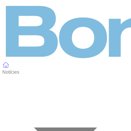
Panell de gestió de galetes
Notícies