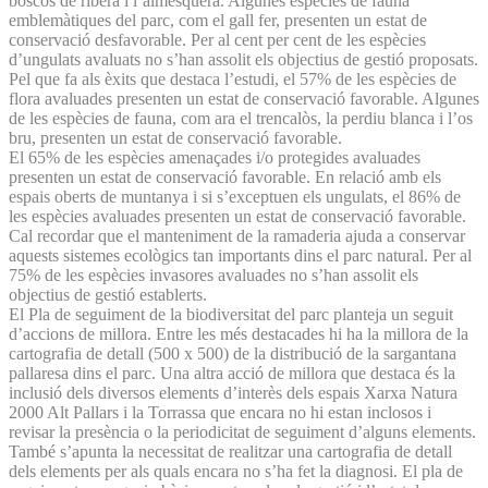
boscos de ribera i l’almesquera. Algunes espècies de fauna
emblemàtiques del parc, com el gall fer, presenten un estat de
conservació desfavorable. Per al cent per cent de les espècies
d’ungulats avaluats no s’han assolit els objectius de gestió proposats.
Pel que fa als èxits que destaca l’estudi, el 57% de les espècies de
flora avaluades presenten un estat de conservació favorable. Algunes
de les espècies de fauna, com ara el trencalòs, la perdiu blanca i l’os
bru, presenten un estat de conservació favorable.
El 65% de les espècies amenaçades i/o protegides avaluades
presenten un estat de conservació favorable. En relació amb els
espais oberts de muntanya i si s’exceptuen els ungulats, el 86% de
les espècies avaluades presenten un estat de conservació favorable.
Cal recordar que el manteniment de la ramaderia ajuda a conservar
aquests sistemes ecològics tan importants dins el parc natural. Per al
75% de les espècies invasores avaluades no s’han assolit els
objectius de gestió establerts.
El Pla de seguiment de la biodiversitat del parc planteja un seguit
d’accions de millora. Entre les més destacades hi ha la millora de la
cartografia de detall (500 x 500) de la distribució de la sargantana
pallaresa dins el parc. Una altra acció de millora que destaca és la
inclusió dels diversos elements d’interès dels espais Xarxa Natura
2000 Alt Pallars i la Torrassa que encara no hi estan inclosos i
revisar la presència o la periodicitat de seguiment d’alguns elements.
També s’apunta la necessitat de realitzar una cartografia de detall
dels elements per als quals encara no s’ha fet la diagnosi. El pla de