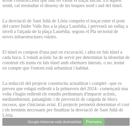
terme construccions que han fet variar el traçat inicial. En aquest
sentit, cal reestudiar el disseny de les boques nord i sud del túnel.
La desviació de Sant Julià de Lòria comprèn el traçat entre el pont
del carrer Isidre Valls fins a la plaça Laurèdia, i preveurà un enllaç a
nivell a l'alçada de la plaça Laurèdia, segons el Pla sectorial de
noves infraestructures viàries.
El túnel es compon d'una part en excavació, i altra en fals túnel a
cada boca. L'estudi acústic ha de servir per determinar la idoneïtat de
construir els trams en fals túnel amb obertures laterals, o no, tenint
en compte que l'entorn està urbanitzat i habitat.
La redacció del projecte constructiu actualitzat i complet –que es
preveu que estigui enllestit a la primavera del 2024– començarà una
volta s'hagin enllestit els estudis preliminars d'impacte acústic,
mediambiental, paisatgístic i de prevenció de caiguda de blocs
rocosos, que s'iniciaran aviat. El projecte permetrà determinar el cost
i els terminis necessaris per finalitzar la desviació de Sant Julià de
Lòria.
Permetre
Google Adsense està deshabilitat.