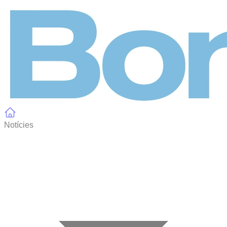
Panell de gestió de galetes
Notícies