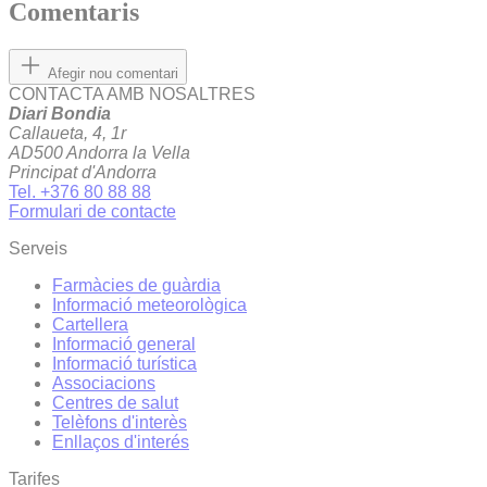
Comentaris
Afegir nou comentari
CONTACTA AMB NOSALTRES
Diari Bondia
Callaueta, 4, 1r
AD500 Andorra la Vella
Principat d'Andorra
Tel. +376 80 88 88
Formulari de contacte
Serveis
Farmàcies de guàrdia
Informació meteorològica
Cartellera
Informació general
Informació turística
Associacions
Centres de salut
Telèfons d'interès
Enllaços d'interés
Tarifes