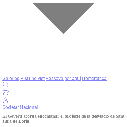
Galeries
Vist i no vist
Passava per aquí
Hemeroteca
Societat
Nacional
El Govern acorda encomanar el projecte de la desviació de Sant
Julià de Lòria