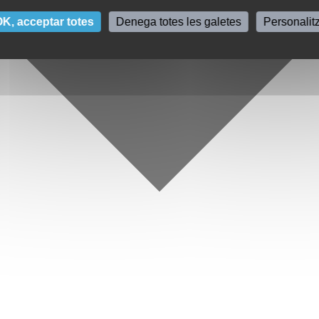
K, acceptar totes
Denega totes les galetes
Personalit