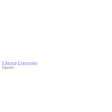
Editorial
Entrevistes
Opinió