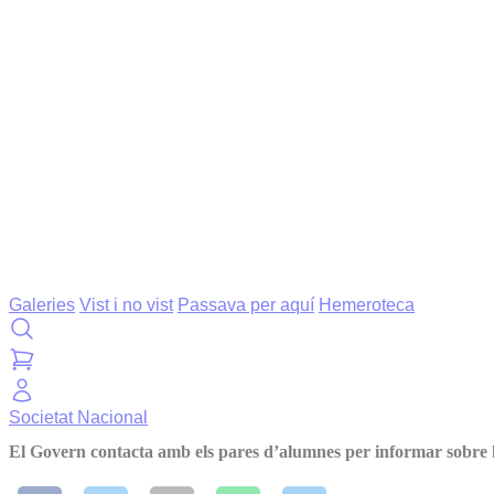
Galeries
Vist i no vist
Passava per aquí
Hemeroteca
Societat
Nacional
El Govern contacta amb els pares d’alumnes per informar sobre 