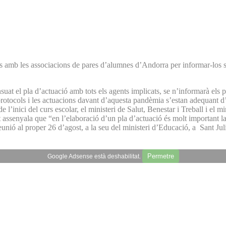
es amb les associacions de pares d’alumnes d’Andorra per informar-los so
t el pla d’actuació amb tots els agents implicats, se n’informarà els p
rotocols i les actuacions davant d’aquesta pandèmia s’estan adequant d’
’inici del curs escolar, el ministeri de Salut, Benestar i Treball i el mi
 assenyala que “en l’elaboració d’un pla d’actuació és molt important la 
unió al proper 26 d’agost, a la seu del ministeri d’Educació, a Sant Jul
Permetre
Google Adsense està deshabilitat.