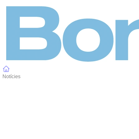
Panell de gestió de galetes
Notícies