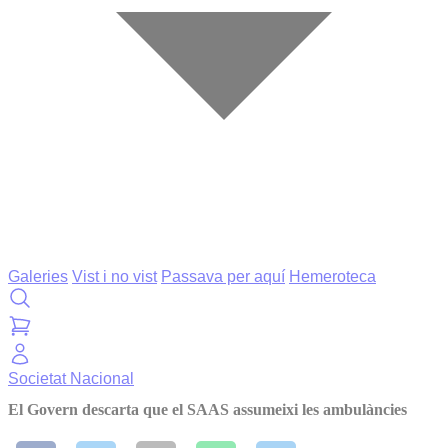
Galeries
Vist i no vist
Passava per aquí
Hemeroteca
Societat
Nacional
El Govern descarta que el SAAS assumeixi les ambulàncies