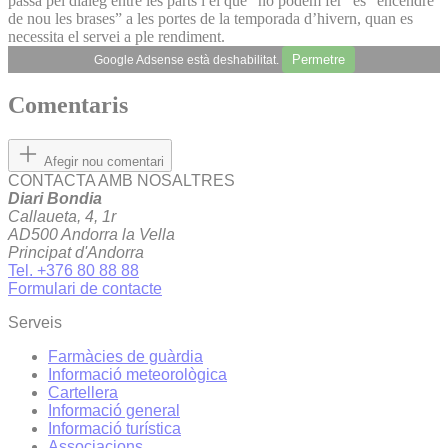
passa pel diàleg entre les parts i el que “no podem fer” és “encendre
de nou les brases” a les portes de la temporada d’hivern, quan es
necessita el servei a ple rendiment.
Permetre
Google Adsense està deshabilitat.
Comentaris
Afegir nou comentari
CONTACTA AMB NOSALTRES
Diari Bondia
Callaueta, 4, 1r
AD500 Andorra la Vella
Principat d'Andorra
Tel. +376 80 88 88
Formulari de contacte
Serveis
Farmàcies de guàrdia
Informació meteorològica
Cartellera
Informació general
Informació turística
Associacions