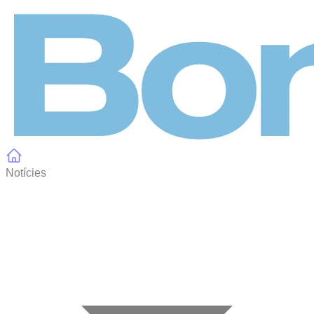
Panell de gestió de galetes
Notícies