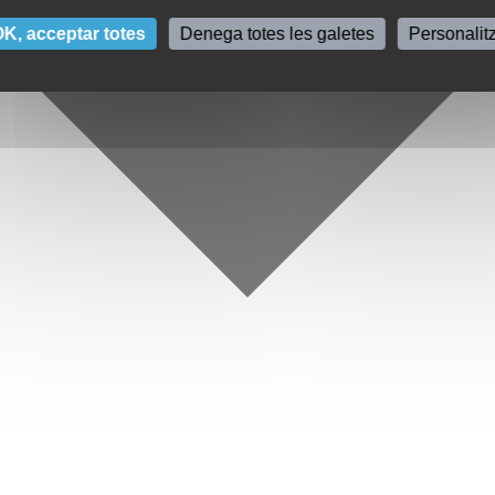
K, acceptar totes
Denega totes les galetes
Personalit