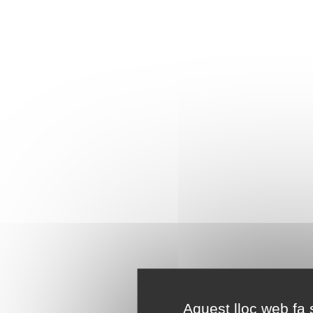
Aquest lloc web fa s