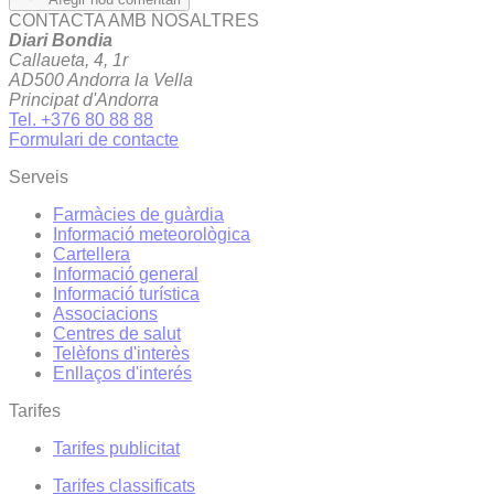
CONTACTA AMB NOSALTRES
Diari Bondia
Callaueta, 4, 1r
AD500 Andorra la Vella
Principat d'Andorra
Tel. +376 80 88 88
Formulari de contacte
Serveis
Farmàcies de guàrdia
Informació meteorològica
Cartellera
Informació general
Informació turística
Associacions
Centres de salut
Telèfons d'interès
Enllaços d'interés
Tarifes
Tarifes publicitat
Tarifes classificats