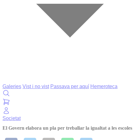
Galeries
Vist i no vist
Passava per aquí
Hemeroteca
Societat
El Govern elabora un pla per treballar la igualtat a les escoles