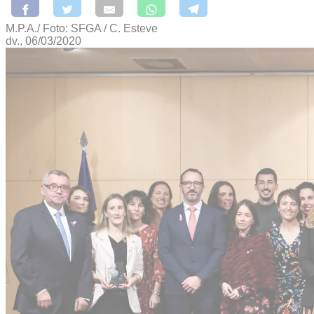
M.P.A./ Foto: SFGA / C. Esteve
dv., 06/03/2020