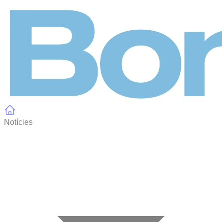
Panell de gestió de galetes
Notícies