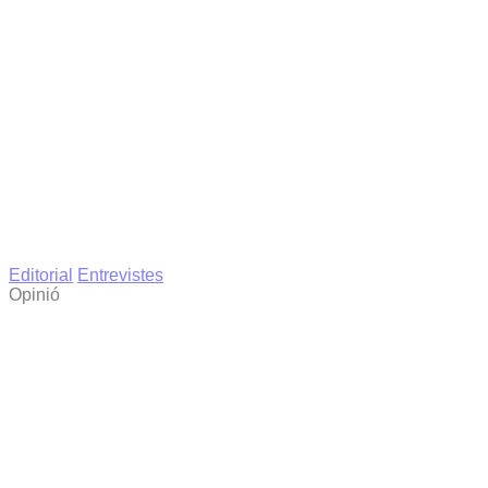
Editorial
Entrevistes
Opinió