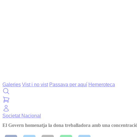
Galeries
Vist i no vist
Passava per aquí
Hemeroteca
Societat
Nacional
El Govern homenatja la dona treballadora amb una concentraci