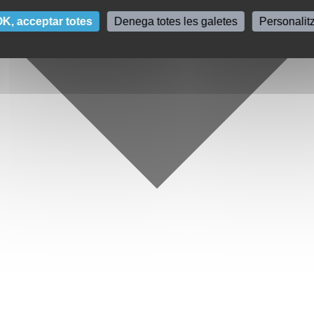
K, acceptar totes
Denega totes les galetes
Personalit