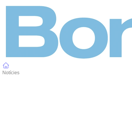
Panell de gestió de galetes
Notícies