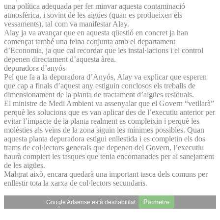
una política adequada per fer minvar aquesta contaminació
atmosfèrica, i sovint de les aigües (quan es produeixen els
vessaments), tal com va manifestar Alay.
Alay ja va avançar que en aquesta qüestió en concret ja han
començat també una feina conjunta amb el departament
d’Economia, ja que cal recordar que les instal·lacions i el control
depenen directament d’aquesta àrea.
depuradora d’anyós
Pel que fa a la depuradora d’Anyós, Alay va explicar que esperen
que cap a finals d’aquest any estiguin conclosos els treballs de
dimensionament de la planta de tractament d’aigües residuals.
El ministre de Medi Ambient va assenyalar que el Govern “vetllarà”
perquè les solucions que es van aplicar des de l’executiu anterior per
evitar l’impacte de la planta realment es compleixin i perquè les
molèsties als veïns de la zona siguin les mínimes possibles. Quan
aquesta planta depuradora estigui enllestida i es completin els dos
trams de col·lectors generals que depenen del Govern, l’executiu
haurà complert les tasques que tenia encomanades per al sanejament
de les aigües.
Malgrat això, encara quedarà una important tasca dels comuns per
enllestir tota la xarxa de col·lectors secundaris.
Permetre
Google Adsense està deshabilitat.