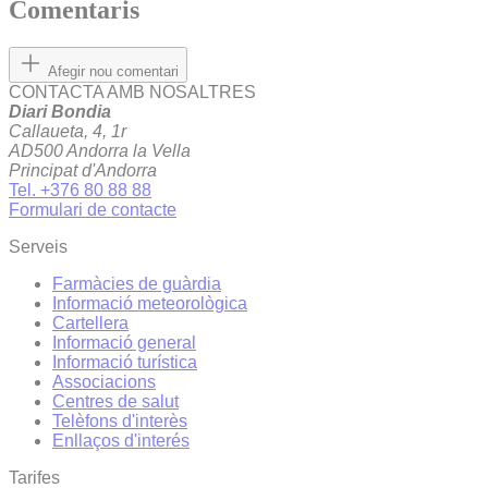
Comentaris
Afegir nou comentari
CONTACTA AMB NOSALTRES
Diari Bondia
Callaueta, 4, 1r
AD500 Andorra la Vella
Principat d'Andorra
Tel. +376 80 88 88
Formulari de contacte
Serveis
Farmàcies de guàrdia
Informació meteorològica
Cartellera
Informació general
Informació turística
Associacions
Centres de salut
Telèfons d'interès
Enllaços d'interés
Tarifes