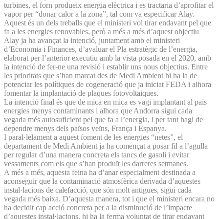
turbines, el forn produeix energia elèctrica i es tractaria d’aprofitar el
vapor per “donar calor a la zona”, tal com va especificar Alay.
Aquest és un dels treballs que el ministeri vol tirar endavant pel que
fa a les energies renovables, però a més a més d’aquest objectiu
Alay ja ha avançat la intenció, juntament amb el ministeri
d’Economia i Finances, d’avaluar el Pla estratègic de l’energia,
elaborat per l’anterior executiu amb la vista posada en el 2020, amb
la intenció de fer-ne una revisió i establir uns nous objectius. Entre
les prioritats que s’han marcat des de Medi Ambient hi ha la de
potenciar les polítiques de cogeneració que ja iniciat FEDA i alhora
fomentar la implantació de plaques fotovoltaiques.
La intenció final és que de mica en mica es vagi implantant al país
energies menys contaminants i alhora que Andorra sigui cada
vegada més autosuficient pel que fa a l’energia, i per tant hagi de
dependre menys dels països veïns, França i Espanya.
I paral·lelament a aquest foment de les energies “netes”, el
departament de Medi Ambient ja ha començat a posar fil a l’agulla
per regular d’una manera concreta els tancs de gasoli i evitar
vessaments com els que s’han produït les darreres setmanes.
A més a més, aquesta feina ha d’anar especialment destinada a
aconseguir que la contaminació atmosfèrica derivada d’aquestes
instal·lacions de calefacció, que són molt antigues, sigui cada
vegada més baixa. D’aquesta manera, tot i que el ministeri encara no
ha decidit cap acció concreta per a la disminució de l’impacte
d’aquestes instal·lacions, hi ha la ferma voluntat de tirar endavant