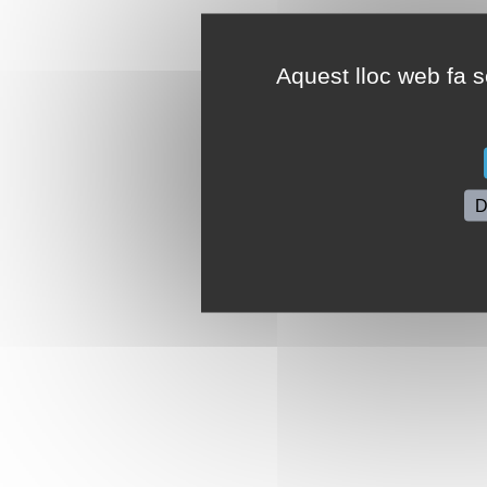
Aquest lloc web fa se
D