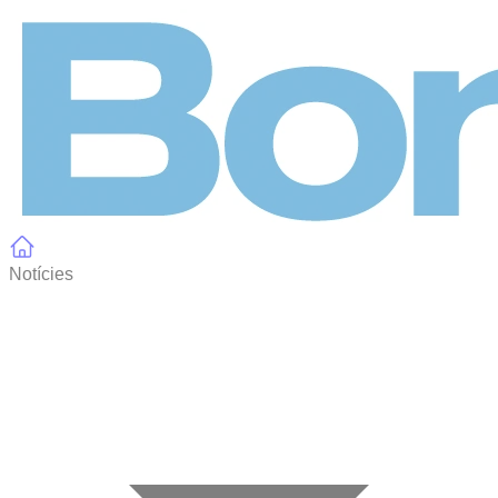
Panell de gestió de galetes
Notícies