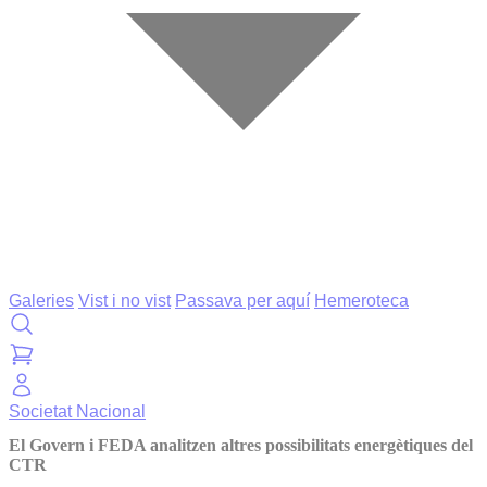
Galeries
Vist i no vist
Passava per aquí
Hemeroteca
Societat
Nacional
El Govern i FEDA analitzen altres possibilitats energètiques del
CTR