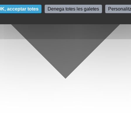
K, acceptar totes
Denega totes les galetes
Personalit