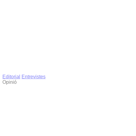
Editorial
Entrevistes
Opinió