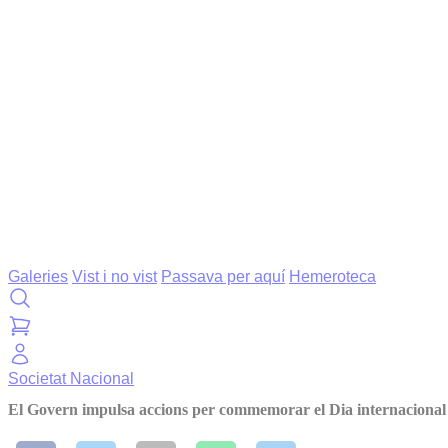
Galeries
Vist i no vist
Passava per aquí
Hemeroteca
Societat
Nacional
El Govern impulsa accions per commemorar el Dia internacional