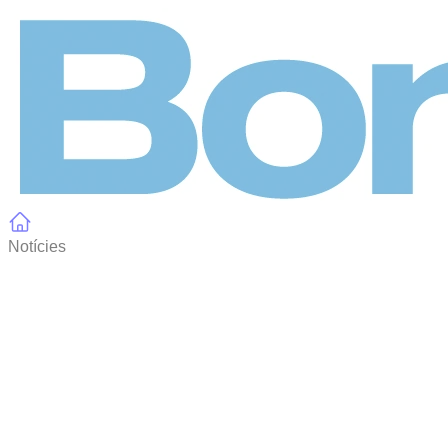
Panell de gestió de galetes
Notícies