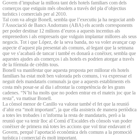
Govern d’impulsar la millora tant dels hotels familiars com dels
comerços que estiguin més obsolets a través del pla d’objectius
turístics i comercials per al 2010.
Tal com va afegir Bonell, sembla que l’executiu ja ha negociat amb
l’Associació de Bancs Andorrans (ABA) els acords corresponents
per poder destinar 12 milions d’euros a aquests incentius als
emprenedors i als empresaris que vulguin implantar millores als seus
negocis. Tot i que López, de la seva banda, no va voler avançar cap
aspecte d’aquest pla presentat als comuns, al·legant que la setmana
que ve s’acabarà de tancar i també es donarà a conèixer, sembla que
aquestes ajudes als comerços i als hotels es podrien atorgar a través
de la fórmula de crèdits tous.
Bonell va manifestar que aquesta proposta per millorar els hotels
familiars ha estat molt ben valorada pels comuns, i va expressar el
neguit dels mandataris comunals ja que a aquests establiments els
costa més posar-se al dia i afrontar la competència de les grans
cadenes. “N’hi ha molts que no poden entrar en el mateix joc que la
resta”, va matisar Bonell.
La cònsol menor de Canillo va valorar també el fet que la reunió
d’ahir era “molt important”, ja que ella assisteix de manera periòdica
a totes les trobades i n’informa la resta de mandataris, però a la
reunió que va tenir lloc al Comú d’Escaldes els cònsols van poder
conèixer de primera mà totes les accions que vol tirar endavant el
Govern, perquè l’aportació econòmica dels comuns a la promoció
turística i comercial és molt important.