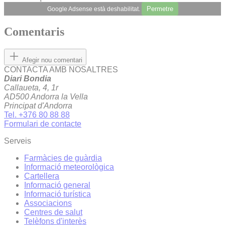
Permetre
Google Adsense està deshabilitat.
Comentaris
Afegir nou comentari
CONTACTA AMB NOSALTRES
Diari Bondia
Callaueta, 4, 1r
AD500 Andorra la Vella
Principat d'Andorra
Tel. +376 80 88 88
Formulari de contacte
Serveis
Farmàcies de guàrdia
Informació meteorològica
Cartellera
Informació general
Informació turística
Associacions
Centres de salut
Telèfons d'interès