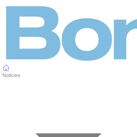
Panell de gestió de galetes
Notícies