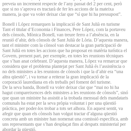
preveia un increment respecte de l’any passat del 2 per cent, però
que si no s’aprova es tractarà de fer les accions de la mateixa
manera, ja que va voler deixar clar que “sí que hi ha pressupost”.
Bonell i López remarquen la implicació de Sant Julià en turisme
Tant el titular d’Economia i Finances, Pere López, com la portaveu
dels cònsols, Mònica Bonell, van treure ferro a l’absència, en la
reunió d’ahir, dels cònsols de Sant Julià de Lòria. D’aquesta manera,
tant el ministre com la cònsol van destacar la gran participació de
Sant Julià en totes les accions que ha proposat en matèria turística el
Govern, prenent part, per exemple, en totes les reunions tècniques
que s’han anat celebrant. D’aquesta manera, López va remarcar que
considera que el problema plantejat per Sant Julià és l’assistència o
no dels ministres a les reunions de cònsols i que la d’ahir era “una
altra qüestió”, i va tornar a reiterar la gran implicació de la
corporació laurediana en els treballs pel foment del turisme.
De la seva banda, Bonell va voler deixar clar que “mai no hi ha
hagut compareixences dels ministres a les reunions de cònsols”, sinó
que quan un ministre ha assistit a la trobada mensual dels mandataris
comunals ha estat per la seva pròpia voluntat i per una qüestió
pràctica, per poder-los trobar a tots set alhora. En aquest sentit, va
afegir que quan els cònsols han volgut tractar d’alguna qüestió
concreta amb un ministre han nomenat una comissió específica, amb
uns representants que s’han desplaçat fins al despatx ministerial per
abordar la qüestió.