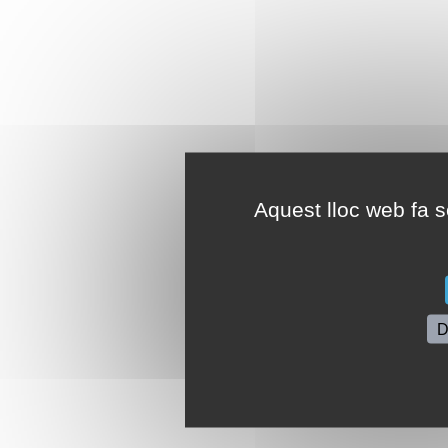
Aquest lloc web fa se
D