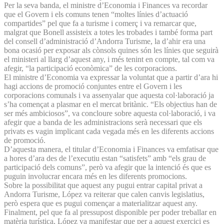
Per la seva banda, el ministre d’Economia i Finances va recordar
que el Govern i els comuns tenen “moltes línies d’actuació
compartides” pel que fa a turisme i comerç i va remarcar que,
malgrat que Bonell assisteix a totes les trobades i també forma part
del consell d’administració d’Andorra Turisme, la d’ahir era una
bona ocasió per exposar als cònsols quines són les línies que seguirà
el ministeri al llarg d’aquest any, i més tenint en compte, tal com va
afegir, “la participació econòmica” de les corporacions.
El ministre d’Economia va expressar la voluntat que a partir d’ara hi
hagi accions de promoció conjuntes entre el Govern i les
corporacions comunals i va assenyalar que aquesta col·laboració ja
s’ha començat a plasmar en el mercat britànic. “Els objectius han de
ser més ambiciosos”, va concloure sobre aquesta col·laboració, i va
afegir que a banda de les administracions serà necessari que els
privats es vagin implicant cada vegada més en les diferents accions
de promoció.
D’aquesta manera, el titular d’Economia i Finances va emfatisar que
a hores d’ara des de l’executiu estan “satisfets” amb “els grau de
participació dels comuns”, però va afegir que la intenció és que es
puguin involucrar encara més en les diferents promocions.
Sobre la possibilitat que aquest any pugui entrar capital privat a
Andorra Turisme, López va reiterar que calen canvis legislatius,
però espera que es pugui començar a materialitzar aquest any.
Finalment, pel que fa al pressupost disponible per poder treballar en
matèria turística, López va manifestar que per a aquest exercici es