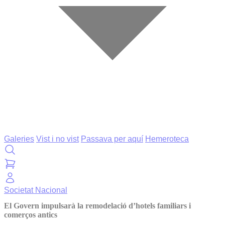
Galeries
Vist i no vist
Passava per aquí
Hemeroteca
Societat
Nacional
El Govern impulsarà la remodelació d’hotels familiars i
comerços antics