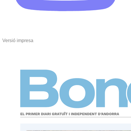
Versió impresa