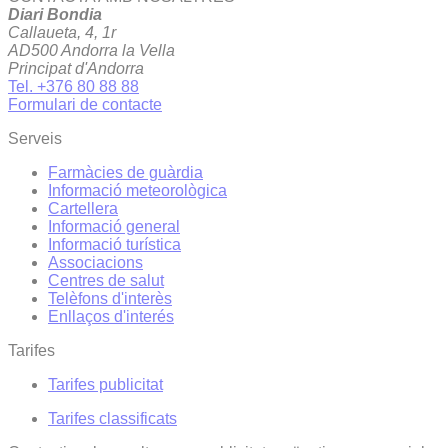
Diari Bondia
Callaueta, 4, 1r
AD500 Andorra la Vella
Principat d'Andorra
Tel. +376 80 88 88
Formulari de contacte
Serveis
Farmàcies de guàrdia
Informació meteorològica
Cartellera
Informació general
Informació turística
Associacions
Centres de salut
Telèfons d'interès
Enllaços d'interés
Tarifes
Tarifes publicitat
Tarifes classificats