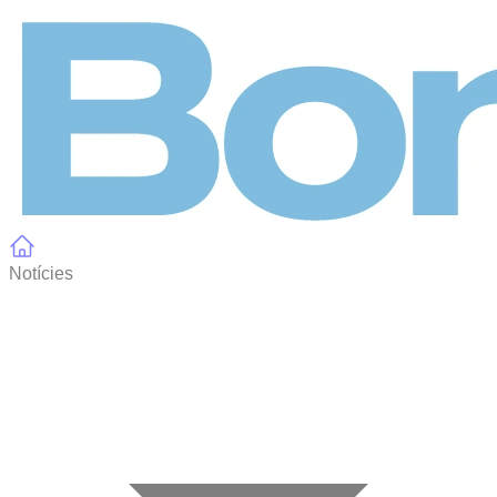
Panell de gestió de galetes
Notícies