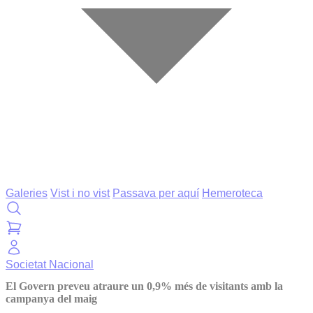
Galeries
Vist i no vist
Passava per aquí
Hemeroteca
Societat
Nacional
El Govern preveu atraure un 0,9% més de visitants amb la
campanya del maig