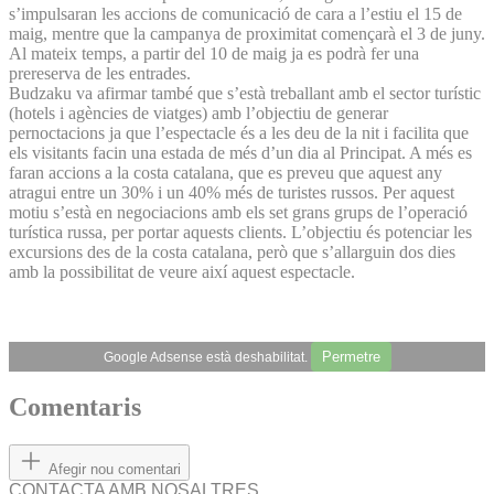
s’impulsaran les accions de comunicació de cara a l’estiu el 15 de
maig, mentre que la campanya de proximitat començarà el 3 de juny.
Al mateix temps, a partir del 10 de maig ja es podrà fer una
prereserva de les entrades.
Budzaku va afirmar també que s’està treballant amb el sector turístic
(hotels i agències de viatges) amb l’objectiu de generar
pernoctacions ja que l’espectacle és a les deu de la nit i facilita que
els visitants facin una estada de més d’un dia al Principat. A més es
faran accions a la costa catalana, que es preveu que aquest any
atragui entre un 30% i un 40% més de turistes russos. Per aquest
motiu s’està en negociacions amb els set grans grups de l’operació
turística russa, per portar aquests clients. L’objectiu és potenciar les
excursions des de la costa catalana, però que s’allarguin dos dies
amb la possibilitat de veure així aquest espectacle.
Permetre
Google Adsense està deshabilitat.
Comentaris
Afegir nou comentari
CONTACTA AMB NOSALTRES