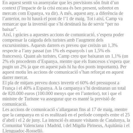
En aquest sentit va assenyalar que les previsions són fruit d’un
context (l’impacte de la crisi encara és ben present, sobretot en
mercats com Espanya, va dir). A més, aquest any, a diferència de
l’anterior, no hi haurà el pont de l’1 de maig. Tot i així, Camp va
remarcar que la inversió que s’hi destinarà ha de servir “per no
baixar”.
Així, i gràcies a aquestes accions de comunicació, s’espera poder
compensar la caiguda dels turistes amb l’augment dels
excursionistes. Aquests darrers es preveu que creixin un 1,3%
respecte a l’any passat (un 1% els espanyols i un 1,5% els
francesos). Quant als turistes, Camp creu que baixaran un 1,1% (un
2% els procedents d’Espanya, mentre que els francesos s’espera que
pugin un 2% ja que en aquest país hi ha dos ponts importants). Per
aquest motiu les accions de comunicació s’han reforçat en aquest
darrer mercat.
El pla de mitjans preveu doncs invertir el 60% del pressupost a
França i el 40% a Espanya. A la campanya s’hi destinaran un total
de 820.000 euros (100.000 menys que en l’anterior), tot i que el
ministre de Turisme va assegurar que es manté la previsió de
comunicació.
Les accions de comunicació s’allargaran fins al 17 de maig, mentre
que la campanya en si es realitzarà en el període comprès entre el 25
d’abril i el 2 de juny. La intenció és atraure visitants de Catalunya, la
Comunitat Valenciana i Madrid, i del Migdia Pirineus, Aquitània i el
Llenguadoc-Rosselló.