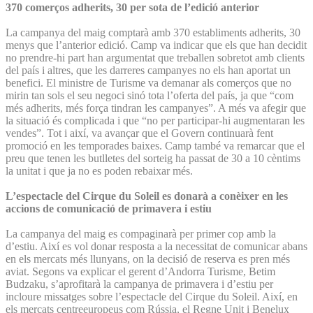
370 comerços adherits, 30 per sota de l’edició anterior
La campanya del maig comptarà amb 370 establiments adherits, 30
menys que l’anterior edició. Camp va indicar que els que han decidit
no prendre-hi part han argumentat que treballen sobretot amb clients
del país i altres, que les darreres campanyes no els han aportat un
benefici. El ministre de Turisme va demanar als comerços que no
mirin tan sols el seu negoci sinó tota l’oferta del país, ja que “com
més adherits, més força tindran les campanyes”. A més va afegir que
la situació és complicada i que “no per participar-hi augmentaran les
vendes”. Tot i així, va avançar que el Govern continuarà fent
promoció en les temporades baixes. Camp també va remarcar que el
preu que tenen les butlletes del sorteig ha passat de 30 a 10 cèntims
la unitat i que ja no es poden rebaixar més.
L’espectacle del Cirque du Soleil es donarà a conèixer en les
accions de comunicació de primavera i estiu
La campanya del maig es compaginarà per primer cop amb la
d’estiu. Així es vol donar resposta a la necessitat de comunicar abans
en els mercats més llunyans, on la decisió de reserva es pren més
aviat. Segons va explicar el gerent d’Andorra Turisme, Betim
Budzaku, s’aprofitarà la campanya de primavera i d’estiu per
incloure missatges sobre l’espectacle del Cirque du Soleil. Així, en
els mercats centreeuropeus com Rússia, el Regne Unit i Benelux