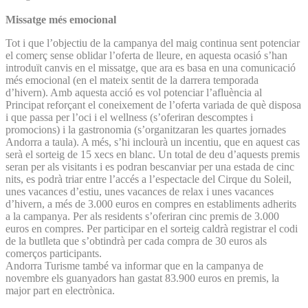
Missatge més emocional
Tot i que l’objectiu de la campanya del maig continua sent potenciar
el comerç sense oblidar l’oferta de lleure, en aquesta ocasió s’han
introduït canvis en el missatge, que ara es basa en una comunicació
més emocional (en el mateix sentit de la darrera temporada
d’hivern). Amb aquesta acció es vol potenciar l’afluència al
Principat reforçant el coneixement de l’oferta variada de què disposa
i que passa per l’oci i el wellness (s’oferiran descomptes i
promocions) i la gastronomia (s’organitzaran les quartes jornades
Andorra a taula). A més, s’hi inclourà un incentiu, que en aquest cas
serà el sorteig de 15 xecs en blanc. Un total de deu d’aquests premis
seran per als visitants i es podran bescanviar per una estada de cinc
nits, es podrà triar entre l’accés a l’espectacle del Cirque du Soleil,
unes vacances d’estiu, unes vacances de relax i unes vacances
d’hivern, a més de 3.000 euros en compres en establiments adherits
a la campanya. Per als residents s’oferiran cinc premis de 3.000
euros en compres. Per participar en el sorteig caldrà registrar el codi
de la butlleta que s’obtindrà per cada compra de 30 euros als
comerços participants.
Andorra Turisme també va informar que en la campanya de
novembre els guanyadors han gastat 83.900 euros en premis, la
major part en electrònica.