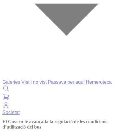
Galeries
Vist i no vist
Passava per aquí
Hemeroteca
Societat
El Govern té avançada la regulació de les condicions
d’utilització del bus