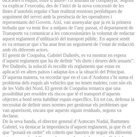
bicicletes o esquís, entre d’altres– i d’animals de companyia. Segons
va explicar l’executiu, des de l’inici de la nova concessió de les
línies d’autobús regular s’han realitzat reunions periòdiques de
seguiment del servei amb la presència de les operadores i
representants del Govern. Així, van assenyalar que ja en la primera
trobada que va tenir lloc a mitjans de l’any passat, el departament de
Transports va comunicar a les concessionàries la voluntat de redactar
aquest reglament d’utilització del transport públic. En aquest sentit
es va remarcar que s’ha anat fent un seguiment de l’estat de redacció
amb els diferents actors.
El gerent de Coopalsa, Gabriel Dallerès, es va mostrar en espera
d’aquest reglament que ha de definir “els drets i deures dels usuaris”.
Per Dallerès, la solució és recollir els reglaments que estan en
aplicació en altres països i adaptar-los a la situació del Principat.
D’aquesta manera, va recordar que en el cas d’Andorra s’hi suma el
problema dels esquís als vehicles que no tenen maleter, com són els
de les Valls del Nord. El gerent de Coopalsa remarca que una
possibilitat per resoldre els riscos que té el transport d’aquests
objectes a bord seria habilitar espais específics. En tot cas, defensa la
necessitat de definir unes normes per gestionar els problemes que
van apareixent, encara que aquests siguin residuals, segons va
declarar.
De la seva banda, el director general d’Autocars Nadal, Bartumeu
Gabriel, va destacar la importància d’aquest reglament, ja que és el
que “posarà en ordre” els criteris que haurien de seguir els diferents