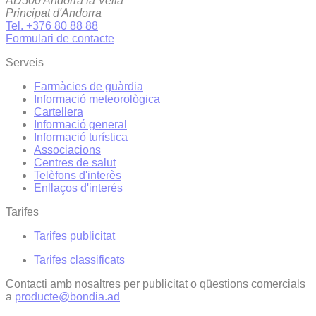
AD500 Andorra la Vella
Principat d'Andorra
Tel. +376 80 88 88
Formulari de contacte
Serveis
Farmàcies de guàrdia
Informació meteorològica
Cartellera
Informació general
Informació turística
Associacions
Centres de salut
Telèfons d'interès
Enllaços d'interés
Tarifes
Tarifes publicitat
Tarifes classificats
Contacti amb nosaltres per publicitat o qüestions comercials
a
producte@bondia.ad