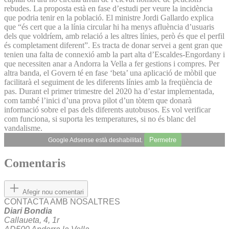
rebudes. La proposta està en fase d’estudi per veure la incidència
que podria tenir en la població. El ministre Jordi Gallardo explica
que “és cert que a la línia circular hi ha menys afluència d’usuaris
dels que voldríem, amb relació a les altres línies, però és que el perfil
és completament diferent”. Es tracta de donar servei a gent gran que
tenien una falta de connexió amb la part alta d’Escaldes-Engordany i
que necessiten anar a Andorra la Vella a fer gestions i compres. Per
altra banda, el Govern té en fase ‘beta’ una aplicació de mòbil que
facilitarà el seguiment de les diferents línies amb la freqüència de
pas. Durant el primer trimestre del 2020 ha d’estar implementada,
com també l’inici d’una prova pilot d’un tòtem que donarà
informació sobre el pas dels diferents autobusos. Es vol verificar
com funciona, si suporta les temperatures, si no és blanc del
vandalisme.
Permetre
Google Adsense està deshabilitat.
Comentaris
Afegir nou comentari
CONTACTA AMB NOSALTRES
Diari Bondia
Callaueta, 4, 1r