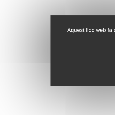
Aquest lloc web fa s