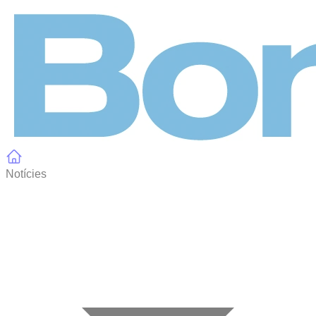
Panell de gestió de galetes
Notícies