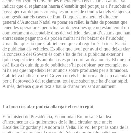
actors, com són el Govern, les operadores i els usuaris. Gabriel va
indicar que el reglament hauria d’establir què pot pujar a l’autobús el
passatger i amb quins criteris, les normes de conducta dels viatgers o
com gestionar els casos de frau. D’aquesta manera, el director
general d’Autocars Nadal va posar en relleu la falta de potestat que
tenen les operadores per actuar amb persones que no estan tenint un
comportament acceptable dins del vehicle i davant d’usuaris que han
entrat sense pagar (no els poden multar ni fer baixar de l’autobús).
Una altra qüestió que Gabriel creu que cal regular és la instal·lació
de publicitat als vehicles. Explica que avui per avui el que deixa clar
la concessió del Govern és com s’ha de fer la publicitat exterior i
quina superfície dels autobusos es pot cobrir amb anuncis. El que no
està fixat és quin tipus de publicitat s’hi pot ubicar, per exemple, no
hi ha res que impedeixi fer anuncis sobre productes per a fumadors.
Gabriel va indicar que el Govern no els ha informat de cap calendari
per a l’aprovació del reglament, tot i que saben que ha d’anar ràpid.
A més, defensa que el text s’haurà d’anar revisant anualment.
La línia circular podria allargar el recorregut
El ministeri de Presidència, Economia i Empresa té la idea
d’incrementar els quilòmetres de la línia circular, que uneix
Escaldes-Engordany i Andorra la Vella. Ho vol fer per la zona de la
capital on ara no circula arran de l’elevat nombre de peticions