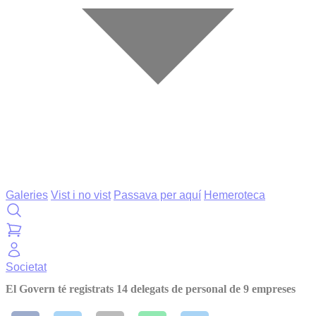
Galeries
Vist i no vist
Passava per aquí
Hemeroteca
Societat
El Govern té registrats 14 delegats de personal de 9 empreses