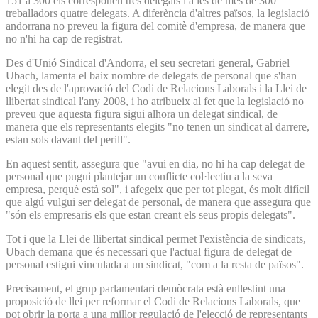
151 a 300 els corresponen tres delegats i a les de més de 300
treballadors quatre delegats. A diferència d'altres països, la legislació
andorrana no preveu la figura del comitè d'empresa, de manera que
no n'hi ha cap de registrat.
Des d'Unió Sindical d'Andorra, el seu secretari general, Gabriel
Ubach, lamenta el baix nombre de delegats de personal que s'han
elegit des de l'aprovació del Codi de Relacions Laborals i la Llei de
llibertat sindical l'any 2008, i ho atribueix al fet que la legislació no
preveu que aquesta figura sigui alhora un delegat sindical, de
manera que els representants elegits "no tenen un sindicat al darrere,
estan sols davant del perill".
En aquest sentit, assegura que "avui en dia, no hi ha cap delegat de
personal que pugui plantejar un conflicte col·lectiu a la seva
empresa, perquè està sol", i afegeix que per tot plegat, és molt difícil
que algú vulgui ser delegat de personal, de manera que assegura que
"són els empresaris els que estan creant els seus propis delegats".
Tot i que la Llei de llibertat sindical permet l'existència de sindicats,
Ubach demana que és necessari que l'actual figura de delegat de
personal estigui vinculada a un sindicat, "com a la resta de països".
Precisament, el grup parlamentari demòcrata està enllestint una
proposició de llei per reformar el Codi de Relacions Laborals, que
pot obrir la porta a una millor regulació de l'elecció de representants