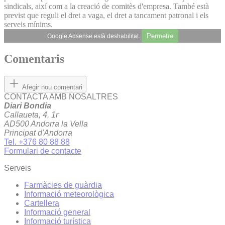
sindicals, així com a la creació de comitès d'empresa. També està
previst que reguli el dret a vaga, el dret a tancament patronal i els
serveis mínims.
Permetre
Google Adsense està deshabilitat.
Comentaris
Afegir nou comentari
CONTACTA AMB NOSALTRES
Diari Bondia
Callaueta, 4, 1r
AD500 Andorra la Vella
Principat d'Andorra
Tel. +376 80 88 88
Formulari de contacte
Serveis
Farmàcies de guàrdia
Informació meteorològica
Cartellera
Informació general
Informació turística