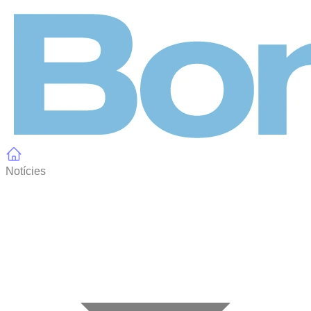
Panell de gestió de galetes
Notícies