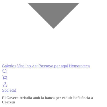
Galeries
Vist i no vist
Passava per aquí
Hemeroteca
Societat
El Govern treballa amb la banca per reduir l’afluència a
Correus