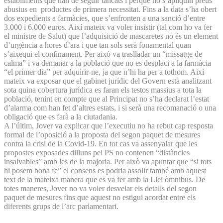
establiments que han de seguir tancats i perquè no s’apliquin preus
abusius en productes de primera necessitat. Fins a la data s’ha obert
dos expedients a farmàcies, que s’enfronten a una sanció d’entre
3.000 i 6.000 euros. Així mateix va voler insistir (tal com ho va fer
el ministre de Salut) que l’adquisició de mascaretes no és un element
d’urgència a hores d’ara i que tan sols serà fonamental quan
s’aixequi el confinament. Per això va traslladar un “missatge de
calma” i va demanar a la població que no es desplaci a la farmàcia
“el primer dia” per adquirir-ne, ja que n’hi ha per a tothom. Així
mateix va exposar que el gabinet jurídic del Govern està analitzant
sota quina cobertura jurídica es faran els testos massius a tota la
població, tenint en compte que al Principat no s’ha declarat l’estat
d’alarma com han fet d’altres estats, i si serà una recomanació o una
obligació que es farà a la ciutadania.
A l’últim, Jover va explicar que l’executiu no ha rebut cap resposta
formal de l’oposició a la proposta del segon paquet de mesures
contra la crisi de la Covid-19. En tot cas va assenyalar que les
propostes exposades dilluns pel PS no contenen “distàncies
insalvables” amb les de la majoria. Per això va apuntar que “si tots
hi posem bona fe” el consens es podria assolir també amb aquest
text de la mateixa manera que es va fer amb la Llei òmnibus. De
totes maneres, Jover no va voler desvelar els detalls del segon
paquet de mesures fins que aquest no estigui acordat entre els
diferents grups de l’arc parlamentari.