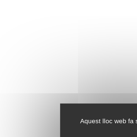
Aquest lloc web fa s