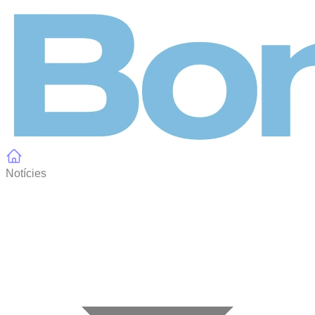
Panell de gestió de galetes
Notícies