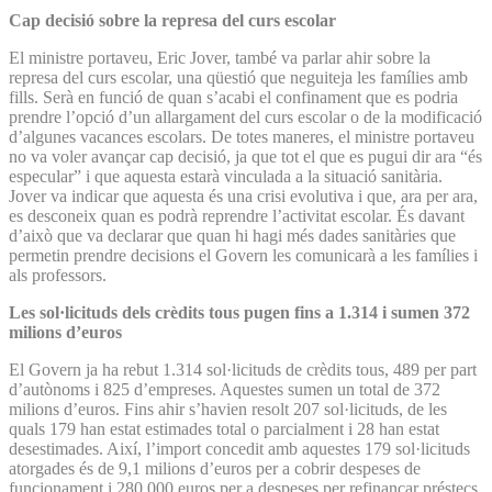
Cap decisió sobre la represa del curs escolar
El ministre portaveu, Eric Jover, també va parlar ahir sobre la
represa del curs escolar, una qüestió que neguiteja les famílies amb
fills. Serà en funció de quan s’acabi el confinament que es podria
prendre l’opció d’un allargament del curs escolar o de la modificació
d’algunes vacances escolars. De totes maneres, el ministre portaveu
no va voler avançar cap decisió, ja que tot el que es pugui dir ara “és
especular” i que aquesta estarà vinculada a la situació sanitària.
Jover va indicar que aquesta és una crisi evolutiva i que, ara per ara,
es desconeix quan es podrà reprendre l’activitat escolar. És davant
d’això que va declarar que quan hi hagi més dades sanitàries que
permetin prendre decisions el Govern les comunicarà a les famílies i
als professors.
Les sol·licituds dels crèdits tous pugen fins a 1.314 i sumen 372
milions d’euros
El Govern ja ha rebut 1.314 sol·licituds de crèdits tous, 489 per part
d’autònoms i 825 d’empreses. Aquestes sumen un total de 372
milions d’euros. Fins ahir s’havien resolt 207 sol·licituds, de les
quals 179 han estat estimades total o parcialment i 28 han estat
desestimades. Així, l’import concedit amb aquestes 179 sol·licituds
atorgades és de 9,1 milions d’euros per a cobrir despeses de
funcionament i 280.000 euros per a despeses per refinançar préstecs.