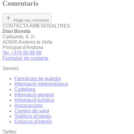
Comentaris
Afegir nou comentari
CONTACTA AMB NOSALTRES
Diari Bondia
Callaueta, 4, 1r
AD500 Andorra la Vella
Principat d'Andorra
Tel. +376 80 88 88
Formulari de contacte
Serveis
Farmàcies de guàrdia
Informació meteorològica
Cartellera
Informació general
Informació turística
Associacions
Centres de salut
Telèfons d'interès
Enllaços d'interés
Tarifes