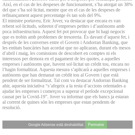
Així, en el cas de les despeses de funcionament, s’ha atorgat un 38%
del que s’ha sol·licitat, mentre que en el cas de les despeses de
refinançament aquest percentatge és tan sols del 9%.
El ministre portaveu, Eric Jover, va destacar que encara es van
rebent sol·licituds, sobretot d’empreses petites i d’autònoms amb
poca infraestructura. Aquest fet pot provocar que hi hagi negocis
que es trobin amb problemes de tresoreria. És davant d’aquest fet, i
després de les converses entre el Govern i Andorran Banking, que
les entitats bancàries han acordat que no aplicaran, durant els mesos
d’abril i maig, les comissions de descobert en comptes ni els
interessos per demora en el pagament de les quotes, a aquelles
empreses i autònoms que, havent sol·licitat un crèdit tou, encara no
l’hagin formalitzat. Aquesta mesura s’aplicarà a aquelles empreses i
autònoms que han demanat un crèdit tou al Govern i que està
pendent de ser formalitzat. Tal com va destacar Andorran Banking
ahir, aquesta iniciativa “s’afegeix a la resta d’accions orientades a
ajudar les empreses i comerços a superar el període excepcional
causat per la Covid-19”. Jover va informar que els bancs ja estaran
al corrent de quines són les empreses que estan pendents de
resolució.
Permetre
Google Adsense està deshabilitat.