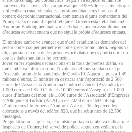
el risc de contagi del coronavirus. Segons va explicar el ministre
portaveu, Eric Jover, s’ha comprovat que el 90% de les activitats que
s’hi realitzen estan vinculades a gestions financeres i no pas al
comerç electrònic internacional, com temien alguns comerciants del
Principat. És davant d’aquest fet que el Govern està treballant amb
Andorran Banking per analitzar si els bancs poden assumir una part
d’aquesta activitat encara que no sigui la pròpia d’aquestes entitats.
El ministre també va avançar que s’està estudiant les demandes del
sector comercial per permetre el comerç electrònic intern. Segons va
dir, aquesta serà una de les primeres activitats que es podria obrir un
cop les dades sanitàries ho permetin.
Jover va fer aquestes declaracions en la roda de premsa diària, en
què també va informar sobre l’evolució del fons solidari creat per
l’executiu arran de la pandèmia de Covid-19. Aquest ja puja a 1,49
milions d’euros. El ministre va destacar ahir l’aportació de 2.500
euros de l’Associació Andorrana Contra el Càncer (Assandca), els
1.000 euros de l’Skal Club, els 10.000 euros d’Assegur, els 1.000
euros d’Infants del món, els 1.000 euros de l’Associació d’Empreses
d’Allotjament Turístic (AEAT), i els 2.000 euros del Col·legi
d’Infermeres i Infermers d’Andorra. A això, s’hi afegeixen les
aportacions a través del telèfon 828, que ha rebut més de 22.500
missatges.
Preguntat sobre la qüestió, el ministre portaveu també va indicar que
Inspecció de Comerç i el servei de policia segueixen vetllant pels