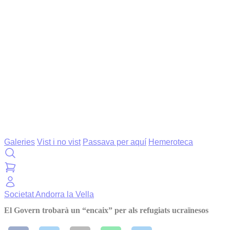
Galeries
Vist i no vist
Passava per aquí
Hemeroteca
Societat
Andorra la Vella
El Govern trobarà un “encaix” per als refugiats ucraïnesos