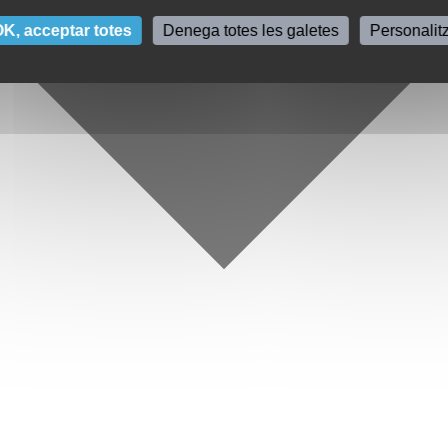
K, acceptar totes
Denega totes les galetes
Personalit