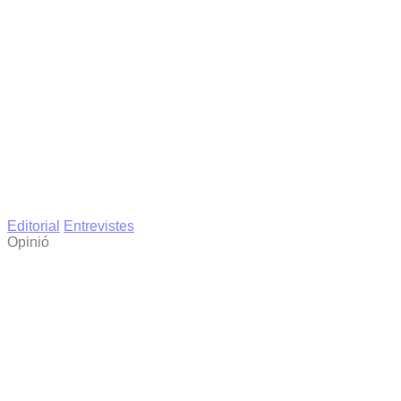
Editorial
Entrevistes
Opinió