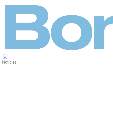
Panell de gestió de galetes
Notícies