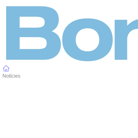
Panell de gestió de galetes
Notícies