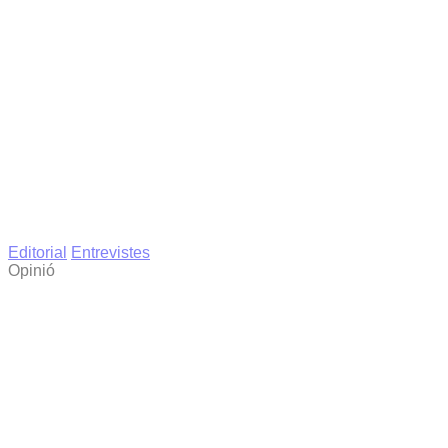
Editorial
Entrevistes
Opinió