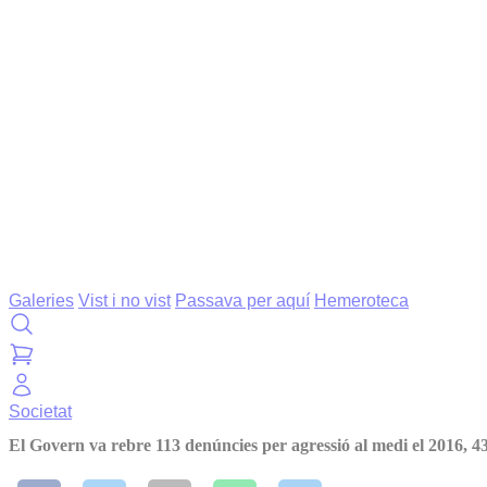
Galeries
Vist i no vist
Passava per aquí
Hemeroteca
Societat
El Govern va rebre 113 denúncies per agressió al medi el 2016, 4