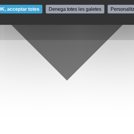
K, acceptar totes
Denega totes les galetes
Personalit