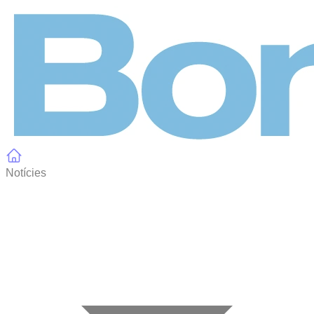
Panell de gestió de galetes
Notícies