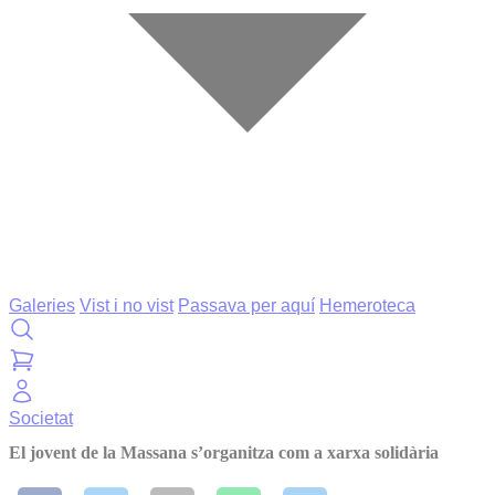
Galeries
Vist i no vist
Passava per aquí
Hemeroteca
Societat
El jovent de la Massana s’organitza com a xarxa solidària