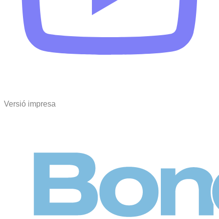
Versió impresa