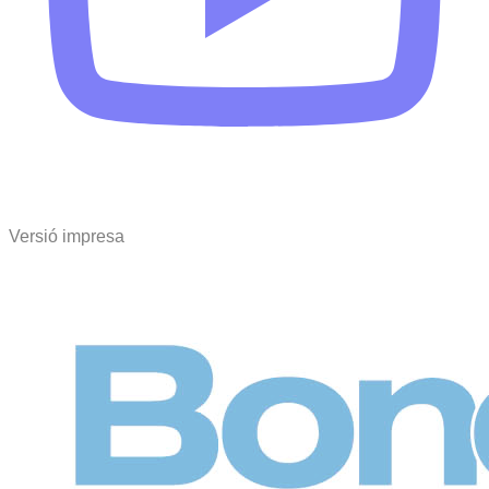
Versió impresa