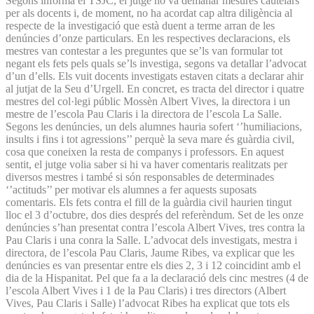
Segons informa el TSJC, el jutge no va demanar mesures cautelars
per als docents i, de moment, no ha acordat cap altra diligència al
respecte de la investigació que està duent a terme arran de les
denúncies d’onze particulars. En les respectives declaracions, els
mestres van contestar a les preguntes que se’ls van formular tot
negant els fets pels quals se’ls investiga, segons va detallar l’advocat
d’un d’ells. Els vuit docents investigats estaven citats a declarar ahir
al jutjat de la Seu d’Urgell. En concret, es tracta del director i quatre
mestres del col·legi públic Mossèn Albert Vives, la directora i un
mestre de l’escola Pau Claris i la directora de l’escola La Salle.
Segons les denúncies, un dels alumnes hauria sofert ‘’humiliacions,
insults i fins i tot agressions’’ perquè la seva mare és guàrdia civil,
cosa que coneixen la resta de companys i professors. En aquest
sentit, el jutge volia saber si hi va haver comentaris realitzats per
diversos mestres i també si són responsables de determinades
‘’actituds’’ per motivar els alumnes a fer aquests suposats
comentaris. Els fets contra el fill de la guàrdia civil haurien tingut
lloc el 3 d’octubre, dos dies després del referèndum. Set de les onze
denúncies s’han presentat contra l’escola Albert Vives, tres contra la
Pau Claris i una conra la Salle. L’advocat dels investigats, mestra i
directora, de l’escola Pau Claris, Jaume Ribes, va explicar que les
denúncies es van presentar entre els dies 2, 3 i 12 coincidint amb el
dia de la Hispanitat. Pel que fa a la declaració dels cinc mestres (4 de
l’escola Albert Vives i 1 de la Pau Claris) i tres directors (Albert
Vives, Pau Claris i Salle) l’advocat Ribes ha explicat que tots els