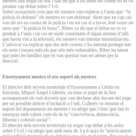
mestres han negat els fets i han dit que a les aules del centre no es va
produir cap debat sobre l’1-0.
Sobre acusacions com que els mestres van explicar a l’aula que ‘’la
policia és dolenta’’ els mestres es van defensar dient que en cap cas
van dir res en contra de la policia i en tot cas sí a favor, fent veure als
nens que ‘’la policia és bona’’. Ribes va dir que el debat no es va
produir a l’aula i en cas de sortir comentaris d’algun alumne d’allò
que havia vist a la televisió, els mestres van intentar minimitzar-ho.
L’advocat va explicar que des dels centres s’ha intentat protegir tots
els nens i encara més els que són més vulnerables. Ribes ha narrat
que totes les famílies que es van queixar van ser ateses per la
direcció.
Ensenyament mostra el seu suport als mestres
El director dels serveis territorials d’Ensenyament a Lleida en
funcions, Miquel Àngel Cullerés, va estar al jutjat de la Seu
acompanyant els vuit docents que van declarar ahir davant del jutge
per un possible delicte d’incitació a l’odi. Cullerés va mostrar el
suport del departament als mestres i va afegir que l’únic que fan és
ensenyar amb valors com els de la “convivència, democràcia,
llibertat i cohesió social’’.
El director dels serveis territorials va negar cap debat a les aules
sobre l’1-O i va afegir que amb nens de 3 a 6 anys és “pràcticament