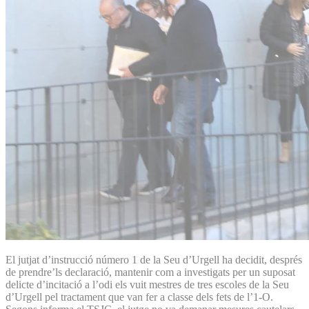
El jutjat d’instrucció número 1 de la Seu d’Urgell ha decidit, després
de prendre’ls declaració, mantenir com a investigats per un suposat
delicte d’incitació a l’odi els vuit mestres de tres escoles de la Seu
d’Urgell pel tractament que van fer a classe dels fets de l’1-O.