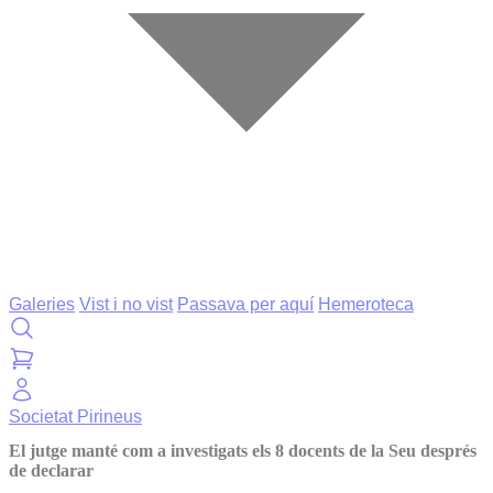
Galeries
Vist i no vist
Passava per aquí
Hemeroteca
Societat
Pirineus
El jutge manté com a investigats els 8 docents de la Seu després
de declarar