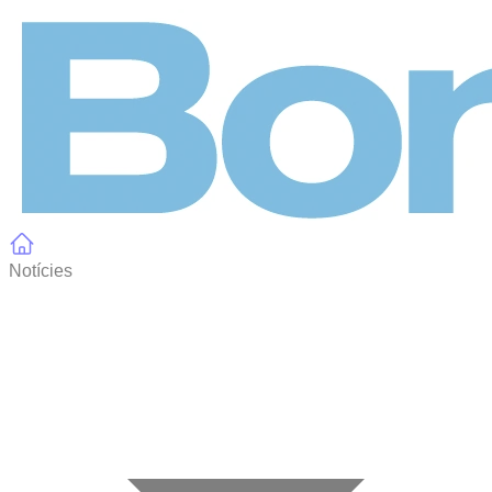
Panell de gestió de galetes
Notícies