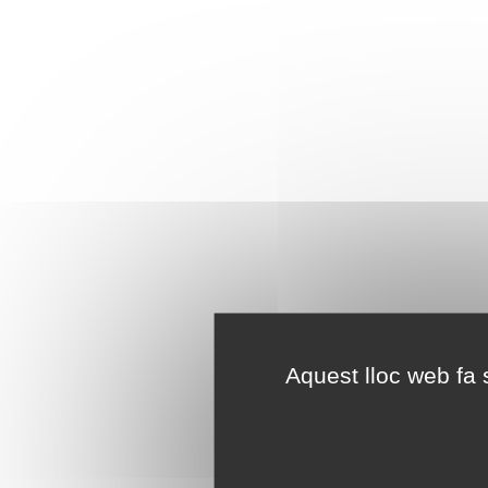
Aquest lloc web fa s