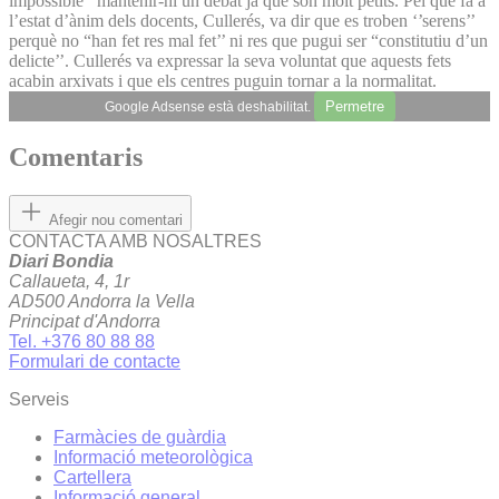
impossible’’ mantenir-hi un debat ja que són molt petits. Pel que fa a
l’estat d’ànim dels docents, Cullerés, va dir que es troben ‘’serens’’
perquè no “han fet res mal fet’’ ni res que pugui ser “constitutiu d’un
delicte’’. Cullerés va expressar la seva voluntat que aquests fets
acabin arxivats i que els centres puguin tornar a la normalitat.
Permetre
Google Adsense està deshabilitat.
Comentaris
Afegir nou comentari
CONTACTA AMB NOSALTRES
Diari Bondia
Callaueta, 4, 1r
AD500 Andorra la Vella
Principat d'Andorra
Tel. +376 80 88 88
Formulari de contacte
Serveis
Farmàcies de guàrdia
Informació meteorològica
Cartellera
Informació general