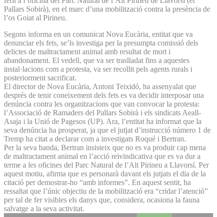
ferit a l’oficina del Parc Natural de l’Alt Pirineu de Llavorsí (el
Pallars Sobirà), en el marc d’una mobilització contra la presència de
l’os Goiat al Pirineu.
Segons informa en un comunicat Nova Eucària, entitat que va
denunciar els fets, se’ls investiga per la presumpta comissió dels
delictes de maltractament animal amb resultat de mort i
abandonament. El vedell, que va ser traslladat fins a aquestes
instal·lacions com a protesta, va ser recollit pels agents rurals i
posteriorment sacrificat.
El director de Nova Eucària, Antoni Teixidó, ha assenyalat que
després de tenir coneixement dels fets es va decidir interposar una
denúncia contra les organitzacions que van convocar la protesta:
l’Associació de Ramaders del Pallars Sobirà i els sindicats Aeall-
Asaja i la Unió de Pagesos (UP). Ara, l’entitat ha informat que la
seva denúncia ha prosperat, ja que el jutjat d’instrucció número 1 de
Tremp ha citat a declarar com a investigats Roqué i Bertran.
Per la seva banda, Bertran insisteix que no es va produir cap mena
de maltractament animal en l’acció reivindicativa que es va dur a
terme a les oficines del Parc Natural de l’Alt Pirineu a Llavorsí. Per
aquest motiu, afirma que es personarà davant els jutjats el dia de la
citació per demostrar-ho “amb informes”. En aquest sentit, ha
ressaltat que l’únic objectiu de la mobilització era “cridar l’atenció”
per tal de fer visibles els danys que, considera, ocasiona la fauna
salvatge a la seva activitat.