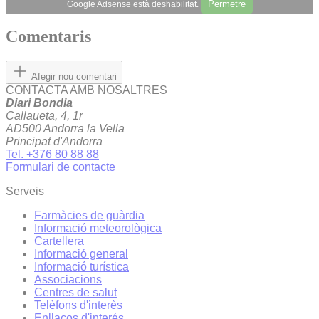
Permetre
Google Adsense està deshabilitat.
Comentaris
Afegir nou comentari
CONTACTA AMB NOSALTRES
Diari Bondia
Callaueta, 4, 1r
AD500 Andorra la Vella
Principat d'Andorra
Tel. +376 80 88 88
Formulari de contacte
Serveis
Farmàcies de guàrdia
Informació meteorològica
Cartellera
Informació general
Informació turística
Associacions
Centres de salut
Telèfons d'interès
Enllaços d'interés