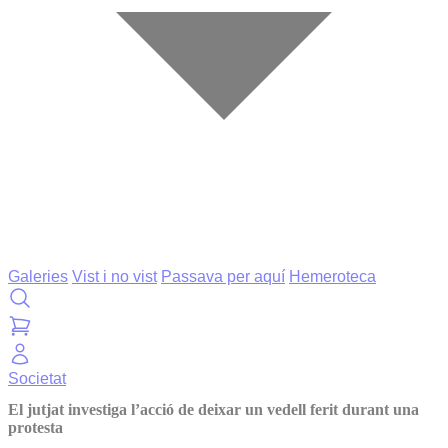
Galeries
Vist i no vist
Passava per aquí
Hemeroteca
Societat
El jutjat investiga l’acció de deixar un vedell ferit durant una
protesta