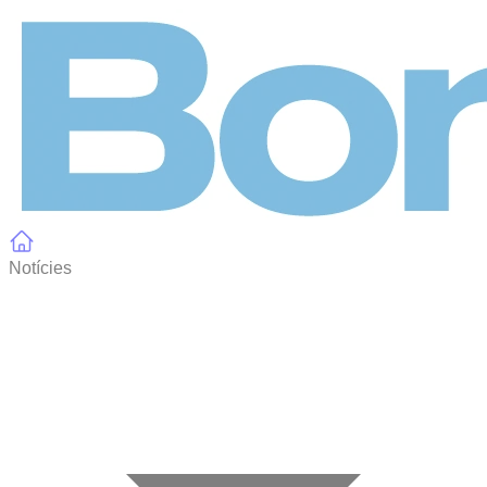
Panell de gestió de galetes
Notícies