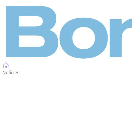
Panell de gestió de galetes
Notícies