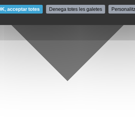
K, acceptar totes
Denega totes les galetes
Personalit