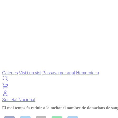
Galeries
Vist i no vist
Passava per aquí
Hemeroteca
Societat
Nacional
El mal temps fa reduir a la meitat el nombre de donacions de s