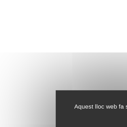
Aquest lloc web fa s