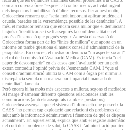
recorda que les denúncies anònimes causen problemes a la CASS,
com ara convocatòries “exprés” al control mèdic, activitat urgent
dels inspectors i mobilització d’altres recursos. Per aquest motiu,
Goicoechea remarca que “seria molt important aplicar prudència i
cautela, basades en la versemblança possible de les denúncies”. A
més, el mediador remarca que encara seria millor que el denunciant
hagués d’identificar-se i se li assegurés la confidencialitat en el
procés d’instrucció que pogués seguir. Aquesta observació de
Goicoechea forma part de les “línies de millora” que aporta en un
informe on també qüestiona el mateix consell d’administració de la
parapública. En concret, el mediador denuncia “un aspecte xocant”
del rol de la comissió d’Avaluació Mèdica (CAM). Es tracta “del
paper de descompartir” en els casos que l’avaluació per un perit
extern contradiu l’opinió prèvia de l’esmentada CAM. I “que el
consell d’administració utilitzi la CAM com a òrgan per dirimir la
discrepància sembla una manera poc imparcial i mancada de
neutralitat”, lamenta.
Però encara hi ha molts més aspectes a millorar, segons el mediador.
Al marge d’esmenar diferents qüestions relacionades amb les
comunicacions (amb els assegurats i amb els prestadors),
Goicoechea assenyala que el sistema d’informació que posseeix la
CASS “no permet cap explotació que relacioni els problemes de
salut amb la informació administrativa i financera de què es disposa
actualment”. En aquest sentit, explica que amb el registre sistemàtic
del codi dels problemes de salut, la CASS i l’administració podrien