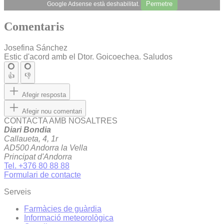
Permetre
Google Adsense està deshabilitat.
Comentaris
Josefina Sánchez
Estic d'acord amb el Dtor. Goicoechea. Saludos
👍
👎
Afegir resposta
Afegir nou comentari
CONTACTA AMB NOSALTRES
Diari Bondia
Callaueta, 4, 1r
AD500 Andorra la Vella
Principat d'Andorra
Tel. +376 80 88 88
Formulari de contacte
Serveis
Farmàcies de guàrdia
Informació meteorològica