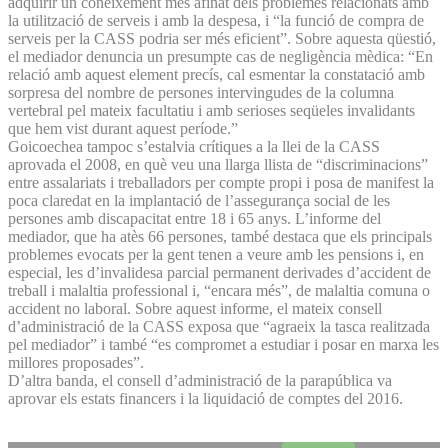
adquirir un coneixement més afinat dels problemes relacionats amb
la utilització de serveis i amb la despesa, i “la funció de compra de
serveis per la CASS podria ser més eficient”. Sobre aquesta qüestió,
el mediador denuncia un presumpte cas de negligència mèdica: “En
relació amb aquest element precís, cal esmentar la constatació amb
sorpresa del nombre de persones intervingudes de la columna
vertebral pel mateix facultatiu i amb serioses seqüeles invalidants
que hem vist durant aquest període.”
Goicoechea tampoc s’estalvia crítiques a la llei de la CASS
aprovada el 2008, en què veu una llarga llista de “discriminacions”
entre assalariats i treballadors per compte propi i posa de manifest la
poca claredat en la implantació de l’assegurança social de les
persones amb discapacitat entre 18 i 65 anys. L’informe del
mediador, que ha atès 66 persones, també destaca que els principals
problemes evocats per la gent tenen a veure amb les pensions i, en
especial, les d’invalidesa parcial permanent derivades d’accident de
treball i malaltia professional i, “encara més”, de malaltia comuna o
accident no laboral. Sobre aquest informe, el mateix consell
d’administració de la CASS exposa que “agraeix la tasca realitzada
pel mediador” i també “es compromet a estudiar i posar en marxa les
millores proposades”.
D’altra banda, el consell d’administració de la parapública va
aprovar els estats financers i la liquidació de comptes del 2016.