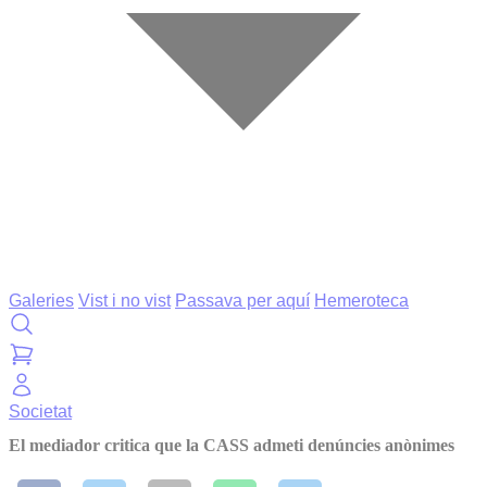
Galeries
Vist i no vist
Passava per aquí
Hemeroteca
Societat
El mediador critica que la CASS admeti denúncies anònimes