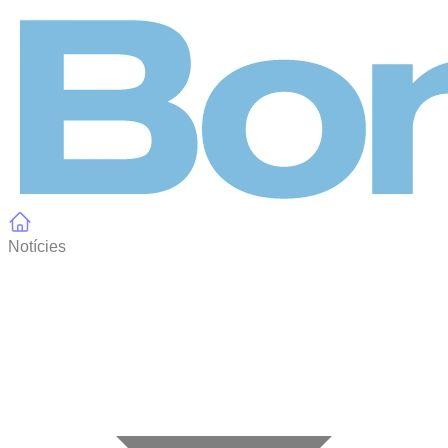
Panell de gestió de galetes
Notícies