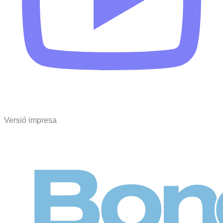
Versió impresa