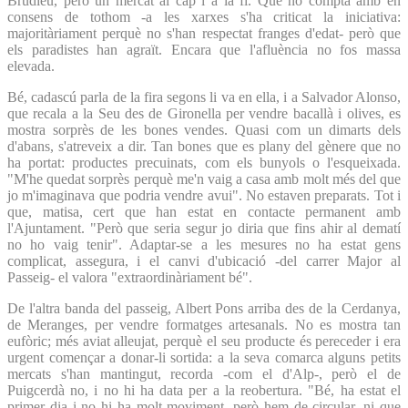
Brudieu, però un mercat al cap i a la fi. Que no compta amb en
consens de tothom -a les xarxes s'ha criticat la iniciativa:
majoritàriament perquè no s'han respectat franges d'edat- però que
els paradistes han agraït. Encara que l'afluència no fos massa
elevada.
Bé, cadascú parla de la fira segons li va en ella, i a Salvador Alonso,
que recala a la Seu des de Gironella per vendre bacallà i olives, es
mostra sorprès de les bones vendes. Quasi com un dimarts dels
d'abans, s'atreveix a dir. Tan bones que es plany del gènere que no
ha portat: productes precuinats, com els bunyols o l'esqueixada.
"M'he quedat sorprès perquè me'n vaig a casa amb molt més del que
jo m'imaginava que podria vendre avui". No estaven preparats. Tot i
que, matisa, cert que han estat en contacte permanent amb
l'Ajuntament. "Però que seria segur jo diria que fins ahir al dematí
no ho vaig tenir". Adaptar-se a les mesures no ha estat gens
complicat, assegura, i el canvi d'ubicació -del carrer Major al
Passeig- el valora "extraordinàriament bé".
De l'altra banda del passeig, Albert Pons arriba des de la Cerdanya,
de Meranges, per vendre formatges artesanals. No es mostra tan
eufòric; més aviat alleujat, perquè el seu producte és pereceder i era
urgent començar a donar-li sortida: a la seva comarca alguns petits
mercats s'han mantingut, recorda -com el d'Alp-, però el de
Puigcerdà no, i no hi ha data per a la reobertura. "Bé, ha estat el
primer dia i no hi ha molt moviment, però hem de circular, ni que