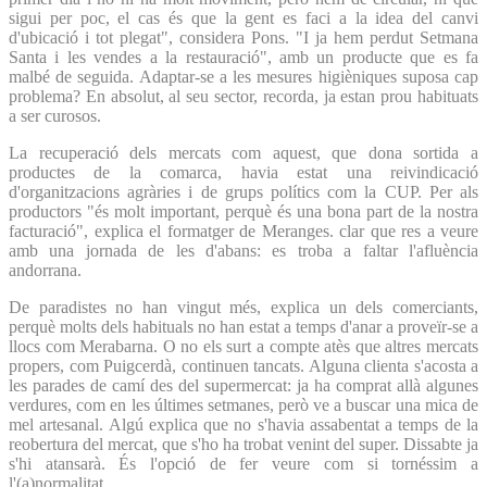
sigui per poc, el cas és que la gent es faci a la idea del canvi
d'ubicació i tot plegat", considera Pons. "I ja hem perdut Setmana
Santa i les vendes a la restauració", amb un producte que es fa
malbé de seguida. Adaptar-se a les mesures higièniques suposa cap
problema? En absolut, al seu sector, recorda, ja estan prou habituats
a ser curosos.
La recuperació dels mercats com aquest, que dona sortida a
productes de la comarca, havia estat una reivindicació
d'organitzacions agràries i de grups polítics com la CUP. Per als
productors "és molt important, perquè és una bona part de la nostra
facturació", explica el formatger de Meranges. clar que res a veure
amb una jornada de les d'abans: es troba a faltar l'afluència
andorrana.
De paradistes no han vingut més, explica un dels comerciants,
perquè molts dels habituals no han estat a temps d'anar a proveïr-se a
llocs com Merabarna. O no els surt a compte atès que altres mercats
propers, com Puigcerdà, continuen tancats. Alguna clienta s'acosta a
les parades de camí des del supermercat: ja ha comprat allà algunes
verdures, com en les últimes setmanes, però ve a buscar una mica de
mel artesanal. Algú explica que no s'havia assabentat a temps de la
reobertura del mercat, que s'ho ha trobat venint del super. Dissabte ja
s'hi atansarà. És l'opció de fer veure com si tornéssim a
l'(a)normalitat.