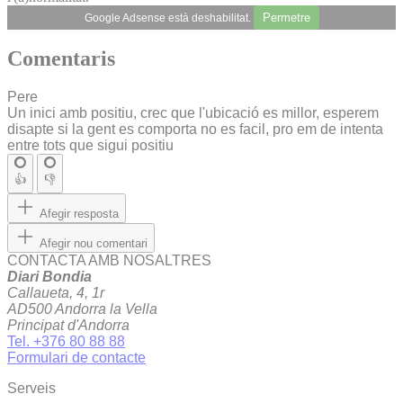
Permetre
Google Adsense està deshabilitat.
Comentaris
Pere
Un inici amb positiu, crec que l'ubicació es millor, esperem
disapte si la gent es comporta no es facil, pro em de intenta
entre tots que sigui positiu
👍
👎
Afegir resposta
Afegir nou comentari
CONTACTA AMB NOSALTRES
Diari Bondia
Callaueta, 4, 1r
AD500 Andorra la Vella
Principat d'Andorra
Tel. +376 80 88 88
Formulari de contacte
Serveis