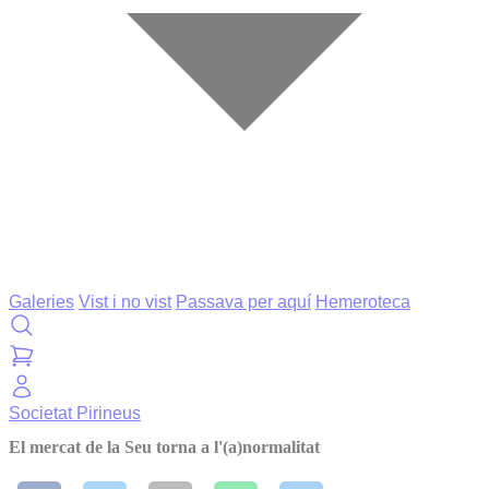
Galeries
Vist i no vist
Passava per aquí
Hemeroteca
Societat
Pirineus
El mercat de la Seu torna a l'(a)normalitat