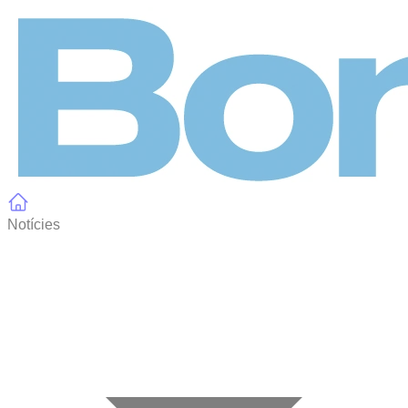
Panell de gestió de galetes
Notícies