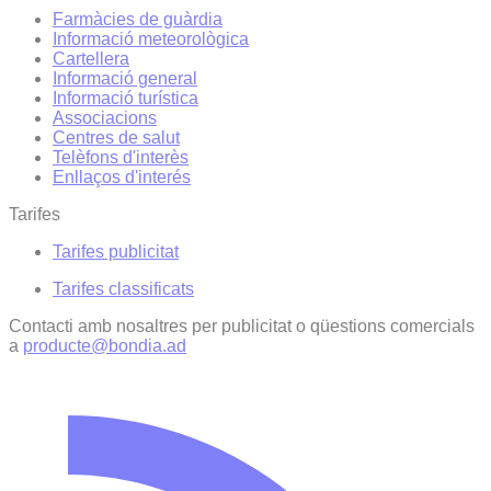
Farmàcies de guàrdia
Informació meteorològica
Cartellera
Informació general
Informació turística
Associacions
Centres de salut
Telèfons d'interès
Enllaços d'interés
Tarifes
Tarifes publicitat
Tarifes classificats
Contacti amb nosaltres per publicitat o qüestions comercials
a
producte@bondia.ad