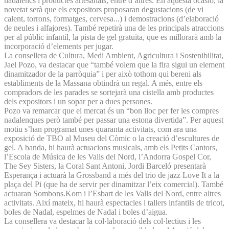
nadalencs i productes artesanals, entre d’altres. En aquesta ocasió, la
novetat serà que els expositors proposaran degustacions (de vi
calent, torrons, formatges, cervesa...) i demostracions (d’elaboració
de neules i alfajores). També repetirà una de les principals atraccions
per al públic infantil, la pista de gel gratuïta, que es millorarà amb la
incorporació d’elements per jugar.
La consellera de Cultura, Medi Ambient, Agricultura i Sostenibilitat,
Jael Pozo, va destacar que “també volem que la fira sigui un element
dinamitzador de la parròquia” i per això tothom qui bereni als
establiments de la Massana obtindrà un regal. A més, entre els
compradors de les parades se sortejarà una cistella amb productes
dels expositors i un sopar per a dues persones.
Pozo va remarcar que el mercat és un “bon lloc per fer les compres
nadalenques però també per passar una estona divertida”. Per aquest
motiu s’han programat unes quaranta activitats, com ara una
exposició de TBO al Museu del Còmic o la creació d’escultures de
gel. A banda, hi haurà actuacions musicals, amb els Petits Cantors,
l’Escola de Música de les Valls del Nord, l’Andorra Gospel Cor,
The Sey Sisters, la Coral Sant Antoni, Jordi Barceló presentarà
Esperança i actuarà la Grossband a més del trio de jazz Love It a la
plaça del Pi (que ha de servir per dinamitzar l’eix comercial). També
actuaran Sombons.Kom i l’Esbart de les Valls del Nord, entre altres
activitats. Així mateix, hi haurà espectacles i tallers infantils de tricot,
boles de Nadal, espelmes de Nadal i boles d’aigua.
La consellera va destacar la col·laboració dels col·lectius i les