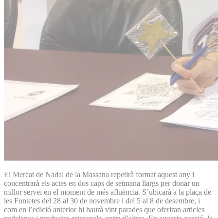
El Mercat de Nadal de la Massana repetirà format aquest any i
concentrarà els actes en dos caps de setmana llargs per donar un
millor servei en el moment de més afluència. S’ubicarà a la plaça de
les Fontetes del 28 al 30 de novembre i del 5 al 8 de desembre, i
com en l’edició anterior hi haurà vint parades que oferiran articles