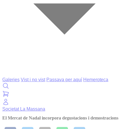
Galeries
Vist i no vist
Passava per aquí
Hemeroteca
Societat
La Massana
El Mercat de Nadal incorpora degustacions i demostracions