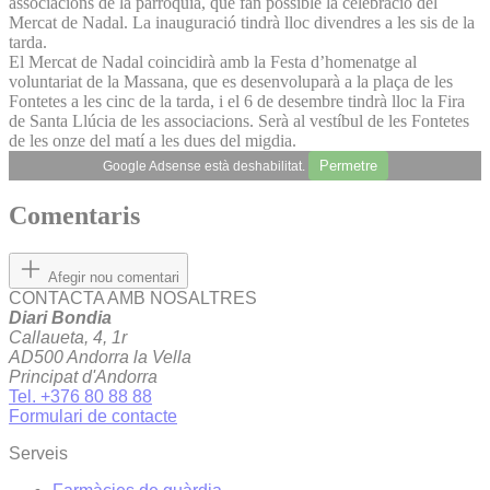
associacions de la parròquia, que fan possible la celebració del
Mercat de Nadal. La inauguració tindrà lloc divendres a les sis de la
tarda.
El Mercat de Nadal coincidirà amb la Festa d’homenatge al
voluntariat de la Massana, que es desenvoluparà a la plaça de les
Fontetes a les cinc de la tarda, i el 6 de desembre tindrà lloc la Fira
de Santa Llúcia de les associacions. Serà al vestíbul de les Fontetes
de les onze del matí a les dues del migdia.
Permetre
Google Adsense està deshabilitat.
Comentaris
Afegir nou comentari
CONTACTA AMB NOSALTRES
Diari Bondia
Callaueta, 4, 1r
AD500 Andorra la Vella
Principat d'Andorra
Tel. +376 80 88 88
Formulari de contacte
Serveis