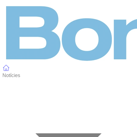
Panell de gestió de galetes
Notícies