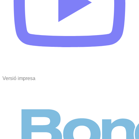
Versió impresa