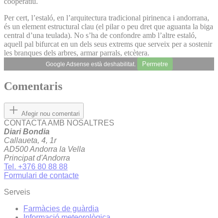
cooperatiu.
Per cert, l’estaló, en l’arquitectura tradicional pirinenca i andorrana,
és un element estructural clau (el pilar o peu dret que aguanta la biga
central d’una teulada). No s’ha de confondre amb l’altre estaló,
aquell pal bifurcat en un dels seus extrems que serveix per a sostenir
les branques dels arbres, armar parrals, etcètera.
Permetre
Google Adsense està deshabilitat.
Comentaris
Afegir nou comentari
CONTACTA AMB NOSALTRES
Diari Bondia
Callaueta, 4, 1r
AD500 Andorra la Vella
Principat d'Andorra
Tel. +376 80 88 88
Formulari de contacte
Serveis
Farmàcies de guàrdia
Informació meteorològica