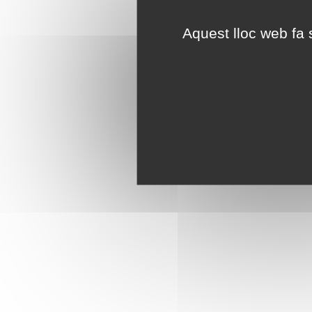
Aquest lloc web fa s