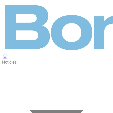
Panell de gestió de galetes
Notícies