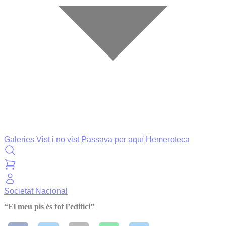
Galeries
Vist i no vist
Passava per aquí
Hemeroteca
Societat
Nacional
“El meu pis és tot l’edifici”