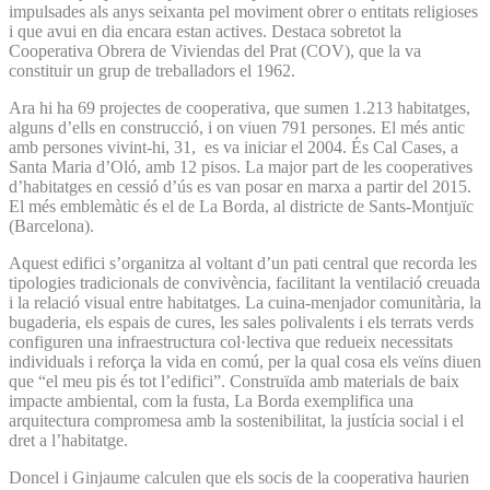
impulsades als anys seixanta pel moviment obrer o entitats religioses
i que avui en dia encara estan actives. Destaca sobretot la
Cooperativa Obrera de Viviendas del Prat (COV), que la va
constituir un grup de treballadors el 1962.
Ara hi ha 69 projectes de cooperativa, que sumen 1.213 habitatges,
alguns d’ells en construcció, i on viuen 791 persones. El més antic
amb persones vivint-hi, 31, es va iniciar el 2004. És Cal Cases, a
Santa Maria d’Oló, amb 12 pisos. La major part de les cooperatives
d’habitatges en cessió d’ús es van posar en marxa a partir del 2015.
El més emblemàtic és el de La Borda, al districte de Sants-Montjuïc
(Barcelona).
Aquest edifici s’organitza al voltant d’un pati central que recorda les
tipologies tradicionals de convivència, facilitant la ventilació creuada
i la relació visual entre habitatges. La cuina-menjador comunitària, la
bugaderia, els espais de cures, les sales polivalents i els terrats verds
configuren una infraestructura col·lectiva que redueix necessitats
individuals i reforça la vida en comú, per la qual cosa els veïns diuen
que “el meu pis és tot l’edifici”. Construïda amb materials de baix
impacte ambiental, com la fusta, La Borda exemplifica una
arquitectura compromesa amb la sostenibilitat, la justícia social i el
dret a l’habitatge.
Doncel i Ginjaume calculen que els socis de la cooperativa haurien