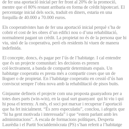
de fer una aportació inicial per fer front al 20% de la promoció,
mentre que el 80% restant arribaria en forma de crèdit hipotecari. El
percentatge inicial dels socis, traduït en diners, estaria en una
forquilla de 40.000 a 70.000 euros.
Els cooperativistes han de fer una aportació inicial perquè s’ha de
cobrir el cost de les obres d’un edifici nou o d’una rehabilitació,
normalment pagant un crèdit. La propietat no és de la persona que hi
viu, sinó de la cooperativa, però els residents hi viuen de manera
indefinida.
El concepte, doncs, és pagar per l’ús de l’habitatge. I cal entendre
que és un projecte comunitari: les decisions es prenen
col·lectivament, a banda de compartir determinats espais. Un
habitatge cooperatiu es presta més a compartir coses que un de
lloguer o de propietat. En l’habitatge cooperatiu en cessió d’ús han
conviscut sempre l’obra nova amb la rehabilitació de pisos buits.
Ginjaume defineix el projecte com una proposta guanyadora per a
totes dues parts (win-win), en la qual surt guanyant qui hi viu i qui
hi posa el terreny. A més, el soci pot marxar i recuperar l’aportació
que ha fet inicialment. “És zero especulatiu”, conclou, i afegeix que
“hi ha gent motivada i interessada” i que “estem parlant amb les
administracions”. A escala de formacions polítiques, Desperta
Laurèdia i el Partit Socialdemòcrata (PS) s’han referit a l’habitatge