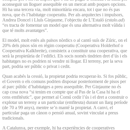
aconseguir un lloguer assequible en un mercat amb poques opcions.
Hi ha una tercera via, molt minoritària encara, tot i que no és pas
nova, que és l’habitatge cooperatiu. Per als arquitectes i impulsors,
Andrea Doncel i Lluís Ginjaume, l’objectiu de L’Estaló (
estalo.ad
)
“es tracta de fomentar un model que és una alternativa molt vàlida i
que té molts avantatges”.
El model, molt estès als països nòrdics o al cantó suís de Zúric, on el
20% dels pisos són en règim cooperatiu (Cooperativa Holderhof o
Cooperativa Kalkbreite), consisteix a constituir una cooperativa, que
serà la propietària de l’edifici. Els socis només tindrien dret d’ús i els
habitatges no es podrien ni vendre ni llogar. El terreny, per la seva
part, podria ser públic o privat i cedit.
Quan acabés la cessió, la propietat podria recuperar-lo. Si fos públic,
el Govern o els comuns podrien disposar posteriorment de pisos per
al parc públic d’habitatges a preu assequible. Per Ginjaume no és
cap cosa nova “si tenim en compte que al Pas de la Casa hi ha el
cens emfitèutic”, que permet al Comú cedir l’ús i el dret a construir o
explotar un terreny a un particular (emfiteuta) durant un llarg període
(de 70 a 99 anys), mentre se’n manté la propietat. A canvi, el
particular paga un cànon o pensió anual, sovint vinculat a preus
tradicionals.
A Catalunya, per exemple, hi ha experiències de cooperatives