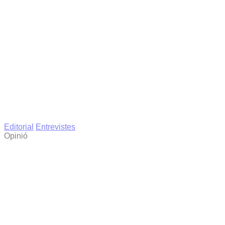
Editorial
Entrevistes
Opinió