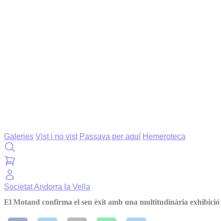
Galeries
Vist i no vist
Passava per aquí
Hemeroteca
Societat
Andorra la Vella
El Motand confirma el seu èxit amb una multitudinària exhibició