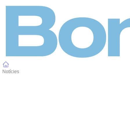
Panell de gestió de galetes
Notícies