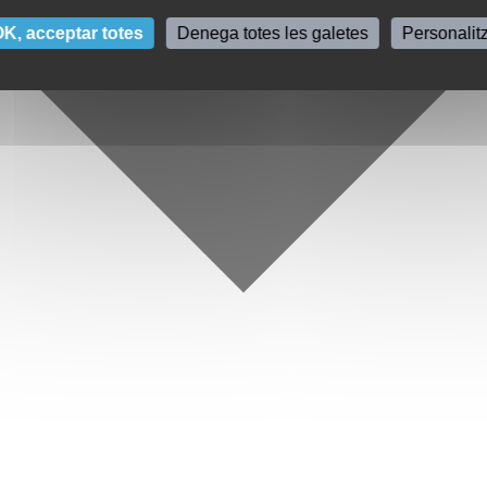
K, acceptar totes
Denega totes les galetes
Personalit