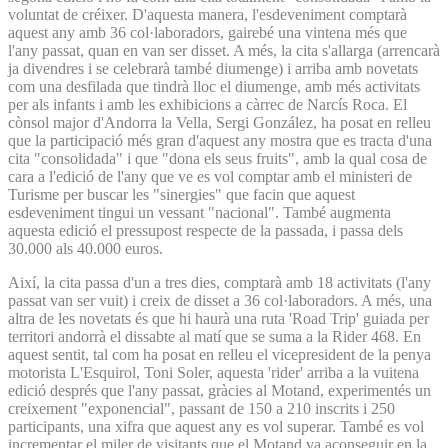
voluntat de créixer. D'aquesta manera, l'esdeveniment comptarà
aquest any amb 36 col·laboradors, gairebé una vintena més que
l'any passat, quan en van ser disset. A més, la cita s'allarga (arrencarà
ja divendres i se celebrarà també diumenge) i arriba amb novetats
com una desfilada que tindrà lloc el diumenge, amb més activitats
per als infants i amb les exhibicions a càrrec de Narcís Roca. El
cònsol major d'Andorra la Vella, Sergi González, ha posat en relleu
que la participació més gran d'aquest any mostra que es tracta d'una
cita "consolidada" i que "dona els seus fruits", amb la qual cosa de
cara a l'edició de l'any que ve es vol comptar amb el ministeri de
Turisme per buscar les "sinergies" que facin que aquest
esdeveniment tingui un vessant "nacional". També augmenta
aquesta edició el pressupost respecte de la passada, i passa dels
30.000 als 40.000 euros.
Així, la cita passa d'un a tres dies, comptarà amb 18 activitats (l'any
passat van ser vuit) i creix de disset a 36 col·laboradors. A més, una
altra de les novetats és que hi haurà una ruta 'Road Trip' guiada per
territori andorrà el dissabte al matí que se suma a la Rider 468. En
aquest sentit, tal com ha posat en relleu el vicepresident de la penya
motorista L'Esquirol, Toni Soler, aquesta 'rider' arriba a la vuitena
edició després que l'any passat, gràcies al Motand, experimentés un
creixement "exponencial", passant de 150 a 210 inscrits i 250
participants, una xifra que aquest any es vol superar. També es vol
incrementar el miler de visitants que el Motand va aconseguir en la