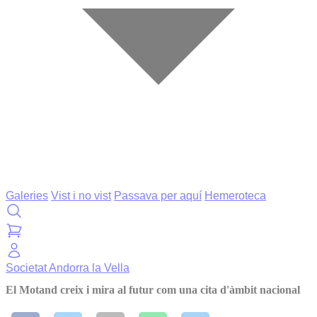
Galeries
Vist i no vist
Passava per aquí
Hemeroteca
Societat
Andorra la Vella
El Motand creix i mira al futur com una cita d'àmbit nacional