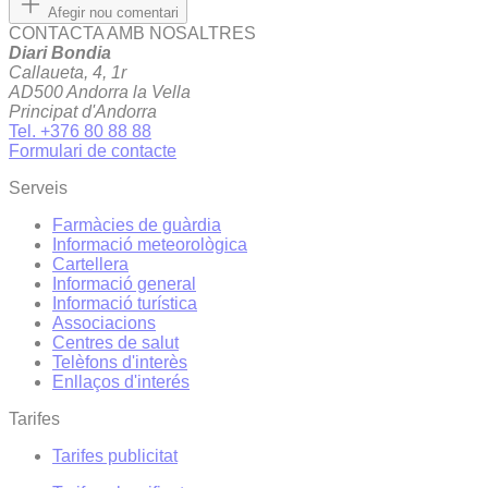
Afegir nou comentari
CONTACTA AMB NOSALTRES
Diari Bondia
Callaueta, 4, 1r
AD500 Andorra la Vella
Principat d'Andorra
Tel. +376 80 88 88
Formulari de contacte
Serveis
Farmàcies de guàrdia
Informació meteorològica
Cartellera
Informació general
Informació turística
Associacions
Centres de salut
Telèfons d'interès
Enllaços d'interés
Tarifes
Tarifes publicitat