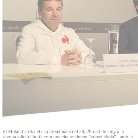
El Motand arriba el cap de setmana del 28, 29 i 30 de juny a la
segona edició i ho fa com una cita totalment "consolidada" i amb la