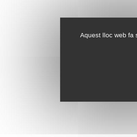
Aquest lloc web fa s