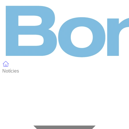
Panell de gestió de galetes
Notícies