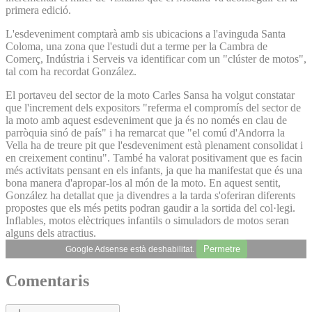
primera edició.
L'esdeveniment comptarà amb sis ubicacions a l'avinguda Santa
Coloma, una zona que l'estudi dut a terme per la Cambra de
Comerç, Indústria i Serveis va identificar com un "clúster de motos",
tal com ha recordat González.
El portaveu del sector de la moto Carles Sansa ha volgut constatar
que l'increment dels expositors "referma el compromís del sector de
la moto amb aquest esdeveniment que ja és no només en clau de
parròquia sinó de país" i ha remarcat que "el comú d'Andorra la
Vella ha de treure pit que l'esdeveniment està plenament consolidat i
en creixement continu". També ha valorat positivament que es facin
més activitats pensant en els infants, ja que ha manifestat que és una
bona manera d'apropar-los al món de la moto. En aquest sentit,
González ha detallat que ja divendres a la tarda s'oferiran diferents
propostes que els més petits podran gaudir a la sortida del col·legi.
Inflables, motos elèctriques infantils o simuladors de motos seran
alguns dels atractius.
Permetre
Google Adsense està deshabilitat.
Comentaris