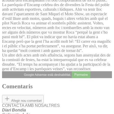
acollida dels encampadans i el bon comportament de tot el públic.
La parròquia d’Encamp celebra des de divendres la Festa del poble
amb activitats esportives, culturals i lúdiques. Ahir va tenir lloc
davant l’aparcament de Sant Miquel el Moto Show, un espectacle
d’estil lliure amb motos, quads, buguis i altres vehicles amb què el
pilot Narcís Roca va animar el nombrós públic assistent. Voltes,
rectes en velocitat, números amb foc i tombarelles amb la moto van
ser alguns dels números que va mostrar Roca “perquè la gent s’ho
passi molt bé”. El pilot va indicar que no havia estat abans a
Encamp però que la gent l’ha acollit molt bé: “El carrer era magnífic
i el públic s’ha portat perfectament”, va assegurar. Per això, va dir,
ha quedat “molt content i amb ganes de tornar-hi”.
Un altre dels actes amb més afluència, segons han assenyalat des de
la comissió de festes, ha estat la interparroquial que es va celebrar
dissabte. “El temps ha acompanyat i ha ajudat a la participació de la
gent d’Encamp i les parròquies veïnes”, van reconèixer.
Permetre
Google Adsense està deshabilitat.
Comentaris
Afegir nou comentari
CONTACTA AMB NOSALTRES
Diari Bondia