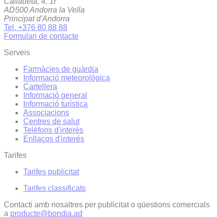
Callaueta, 4, 1r
AD500 Andorra la Vella
Principat d'Andorra
Tel. +376 80 88 88
Formulari de contacte
Serveis
Farmàcies de guàrdia
Informació meteorològica
Cartellera
Informació general
Informació turística
Associacions
Centres de salut
Telèfons d'interès
Enllaços d'interés
Tarifes
Tarifes publicitat
Tarifes classificats
Contacti amb nosaltres per publicitat o qüestions comercials
a
producte@bondia.ad