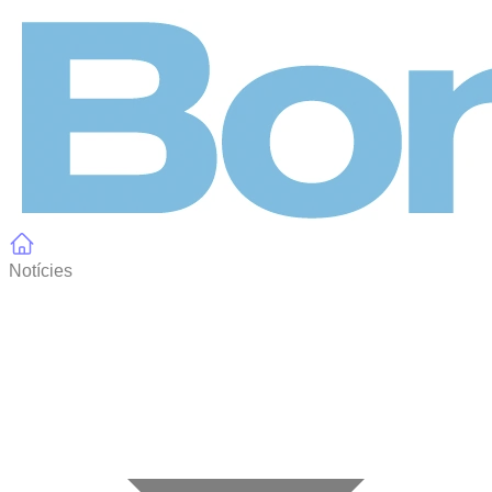
Panell de gestió de galetes
Notícies