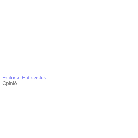
Editorial
Entrevistes
Opinió