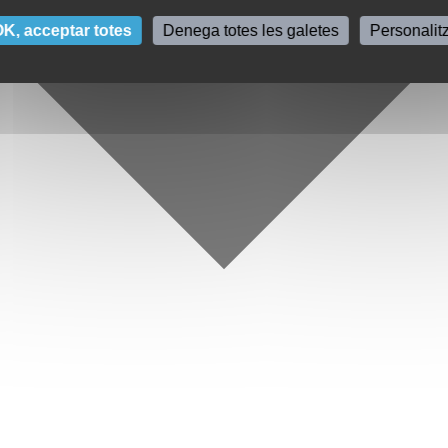
K, acceptar totes
Denega totes les galetes
Personalit