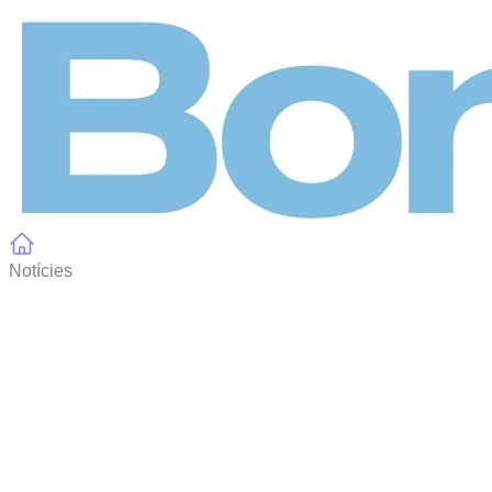
Panell de gestió de galetes
Notícies