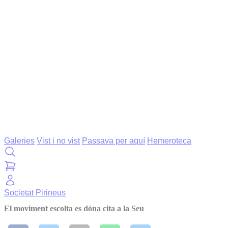
Galeries
Vist i no vist
Passava per aquí
Hemeroteca
Societat
Pirineus
El moviment escolta es dóna cita a la Seu