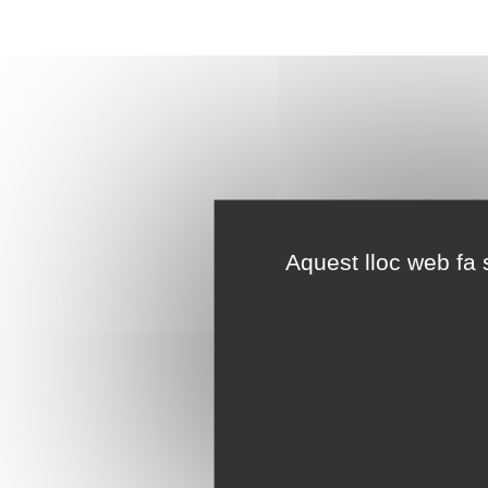
Aquest lloc web fa s