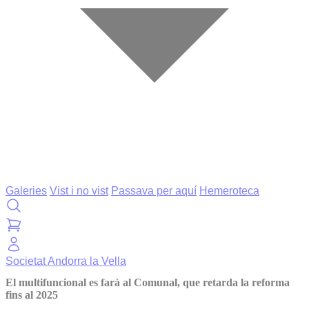
Galeries
Vist i no vist
Passava per aquí
Hemeroteca
Societat
Andorra la Vella
El multifuncional es farà al Comunal, que retarda la reforma
fins al 2025