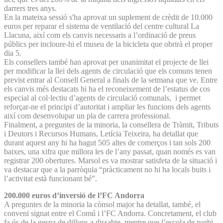
darrers tres anys.
En la mateixa sessió s'ha aprovat un suplement de crèdit de 10.000
euros per reparar el sistema de ventilació del centre cultural La
Llacuna, així com els canvis necessaris a l’ordinació de preus
públics per incloure-hi el museu de la bicicleta que obrirà el proper
dia 5.
Els consellers també han aprovat per unanimitat el projecte de llei
per modificar la llei dels agents de circulació que els comuns tenen
previst entrar al Consell General a finals de la setmana que ve. Entre
els canvis més destacats hi ha el reconeixement de l’estatus de cos
especial al col·lectiu d’agents de circulació comunals, i permet
reforçar-ne el principi d’autoritat i ampliar les funcions dels agents
així com desenvolupar un pla de carrera professional.
Finalment, a preguntes de la minoria, la consellera de Tràmit, Tributs
i Deutors i Recursos Humans, Letícia Teixeira, ha detallat que
durant aquest any hi ha hagut 505 altes de comerços i tan sols 200
baixes, una xifra que millora les de l’any passat, quan només es van
registrar 200 obertures. Marsol es va mostrar satisfeta de la situació i
va destacar que a la parròquia “pràcticament no hi ha locals buits i
l’activitat està funcionant bé”.
200.000 euros d’inversió de l’FC Andorra
A preguntes de la minoria la cònsol major ha detallat, també, el
conveni signat entre el Comú i l’FC Andorra. Concretament, el club
fa ús de la gespa de dilluns a dissabte, mentre que l’escola de rugbi