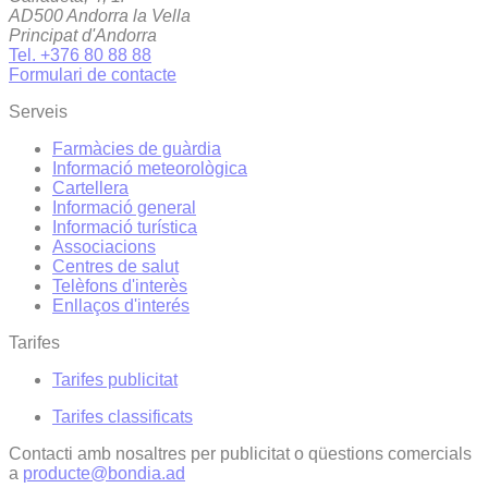
AD500 Andorra la Vella
Principat d'Andorra
Tel. +376 80 88 88
Formulari de contacte
Serveis
Farmàcies de guàrdia
Informació meteorològica
Cartellera
Informació general
Informació turística
Associacions
Centres de salut
Telèfons d'interès
Enllaços d'interés
Tarifes
Tarifes publicitat
Tarifes classificats
Contacti amb nosaltres per publicitat o qüestions comercials
a
producte@bondia.ad