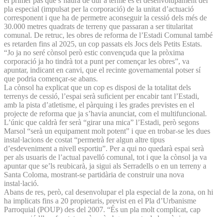
el primer pas que s’haurà de dur a terme és el desenvolupament del
pla especial (impulsat per la corporació) de la unitat d’actuació
corresponent i que ha de permetre aconseguir la cessió dels més de
30.000 metres quadrats de terreny que passaran a ser titularitat
comunal. De retruc, les obres de reforma de l’Estadi Comunal també
es retarden fins al 2025, un cop passats els Jocs dels Petits Estats.
“Jo ja no seré cònsol però estic convençuda que la pròxima
corporació ja ho tindrà tot a punt per començar les obres”, va
apuntar, indicant en canvi, que el recinte governamental potser sí
que podria començar-se abans.
La cònsol ha explicat que un cop es disposi de la totalitat dels
terrenys de cessió, l’espai serà suficient per encabir tant l’Estadi,
amb la pista d’atletisme, el pàrquing i les grades previstes en el
projecte de reforma que ja s’havia anunciat, com el multifuncional.
L’únic que caldrà fer serà “girar una mica” l’Estadi, però segons
Marsol “serà un equipament molt potent” i que en trobar-se les dues
instal·lacions de costat “permetrà fer algun altre tipus
d’esdeveniment a nivell esportiu”. Per a qui no quedarà espai serà
per als usuaris de l’actual pavelló comunal, tot i que la cònsol ja va
apuntar que se’ls reubicarà, ja sigui als Serradells o en un terreny a
Santa Coloma, mostrant-se partidària de construir una nova
instal·lació.
Abans de res, però, cal desenvolupar el pla especial de la zona, on hi
ha implicats fins a 20 propietaris, previst en el Pla d’Urbanisme
Parroquial (POUP) des del 2007. “És un pla molt complicat, cap