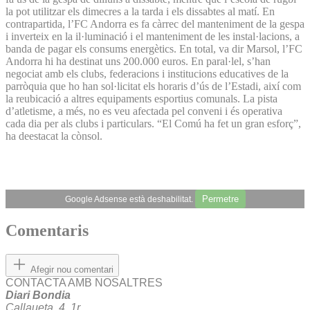
la pot utilitzar els dimecres a la tarda i els dissabtes al matí. En
contrapartida, l’FC Andorra es fa càrrec del manteniment de la gespa
i inverteix en la il·luminació i el manteniment de les instal·lacions, a
banda de pagar els consums energètics. En total, va dir Marsol, l’FC
Andorra hi ha destinat uns 200.000 euros. En paral·lel, s’han
negociat amb els clubs, federacions i institucions educatives de la
parròquia que ho han sol·licitat els horaris d’ús de l’Estadi, així com
la reubicació a altres equipaments esportius comunals. La pista
d’atletisme, a més, no es veu afectada pel conveni i és operativa
cada dia per als clubs i particulars. “El Comú ha fet un gran esforç”,
ha deestacat la cònsol.
Permetre
Google Adsense està deshabilitat.
Comentaris
Afegir nou comentari
CONTACTA AMB NOSALTRES
Diari Bondia
Callaueta, 4, 1r