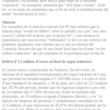
corporació l’ha afrontat, però serà el gran repte de la pròxima
corporació”, ha assegurat, admetent que “serà llarg i costarà”. Amb
tot, va recordar als propietaris que el fet de tenir el multifuncional allí
també “revaloritzarà la zona”.
Minoria
Els consellers de la minoria comunal del PS han celebrat que la
majoria hagi “esvaït els dubtes” sobre la qüestió, tot i que “una altra
cosa és l’anàlisi del projecte que es pensa fer”, i van destacar la
importància que una inversió “milionària” es faci en uns terrenys de
propietat. Igualment, van celebrar que es faci la reforma del
Comunal, deixant clar que és una instal·lació que ha d’estar “en les
millors condicions” per als ciutadans de la parròquia que en fan ús.
Dèficit d’1,3 milions d’euros al final de segon trimestre
El cònsol menor i responsable de Finances, David Astrié, ha
informat de la liquidació pressupostària del segon trimestre de l’any,
que presenta un resultat negatiu d’1.309.088 euros. La xifra és fruit
d’una liquidació de despeses, a 30 de juny, per valor de 25,3 milions
(un 39,3% del previst), mentre que els ingressos pujaven a poc més
de 24 milions (un 37,28% del previst). Entre les partides més
destacades, els 10 milions recaptats d’impostos directes, o els 7,6
milions de despeses de personal. L’endeutament consolidat era de
21,6 milions, el que representa un 45,97% del màxim permès per la
llei, que és del 200% de la mitjana dels ingressos liquidats en els