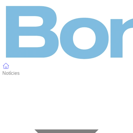
Panell de gestió de galetes
Notícies