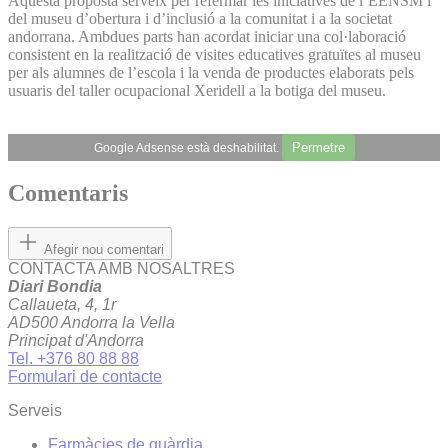
Aquesta proposta serveix per refermar les iniciatives de l’EENSM i
del museu d’obertura i d’inclusió a la comunitat i a la societat
andorrana. Ambdues parts han acordat iniciar una col·laboració
consistent en la realització de visites educatives gratuïtes al museu
per als alumnes de l’escola i la venda de productes elaborats pels
usuaris del taller ocupacional Xeridell a la botiga del museu.
Permetre
Google Adsense està deshabilitat.
Comentaris
Afegir nou comentari
CONTACTA AMB NOSALTRES
Diari Bondia
Callaueta, 4, 1r
AD500 Andorra la Vella
Principat d'Andorra
Tel. +376 80 88 88
Formulari de contacte
Serveis
Farmàcies de guàrdia