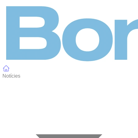
Panell de gestió de galetes
Notícies