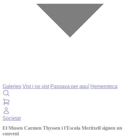
Galeries
Vist i no vist
Passava per aquí
Hemeroteca
Societat
El Museu Carmen Thyssen i l'Escola Meritxell signen un
conveni