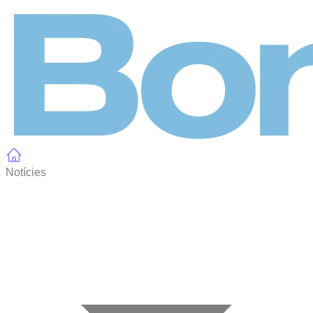
Panell de gestió de galetes
Notícies