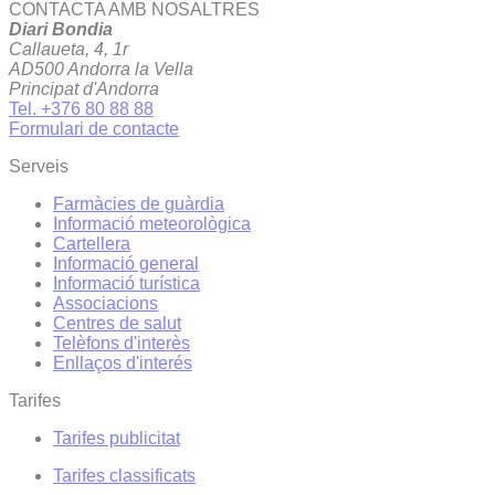
CONTACTA AMB NOSALTRES
Diari Bondia
Callaueta, 4, 1r
AD500 Andorra la Vella
Principat d'Andorra
Tel. +376 80 88 88
Formulari de contacte
Serveis
Farmàcies de guàrdia
Informació meteorològica
Cartellera
Informació general
Informació turística
Associacions
Centres de salut
Telèfons d'interès
Enllaços d'interés
Tarifes
Tarifes publicitat
Tarifes classificats