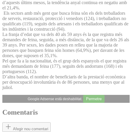
d’aquests últims mesos, la tendència anyal continua en negatiu amb
el 21,4%.
Els sectors amb més gent que busca feina són els dels treballadors
de serveis, restauració, protecció i venedors (124), i treballadors no
qualificats (119), seguits dels artesans i els treballadors qualificats de
les indústries i la construcció (94).
La franja d’edat que va dels 40 als 59 anys és la que registra més
demandes de feina, seguida, a més distància, de la que va dels 26 als
39 anys. Per sexes, les dades posen en relleu que la majoria de
persones que busquen feina són homes (64,9%), per davant de les
dones, que suposen el 35,1%.
Pel que fa a la nacionalitat, és el grup dels espanyols el que registra
més demandants de feina (177), seguits dels andorrans (168) i els
portuguesos (112).
D’altra banda, el nombre de beneficiaris de la prestació econòmica
per desocupació involuntària és de 86 persones, una menys que al
juliol.
Permetre
Google Adsense està deshabilitat.
Comentaris
Afegir nou comentari