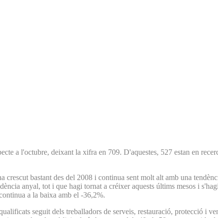
e a l'octubre, deixant la xifra en 709. D'aquestes, 527 estan en recerca 
ha crescut bastant des del 2008 i continua sent molt alt amb una tendè
ència anyal, tot i que hagi tornat a créixer aquests últims mesos i s'hag
 continua a la baixa amb el -36,2%.
alificats seguit dels treballadors de serveis, restauració, protecció i vene