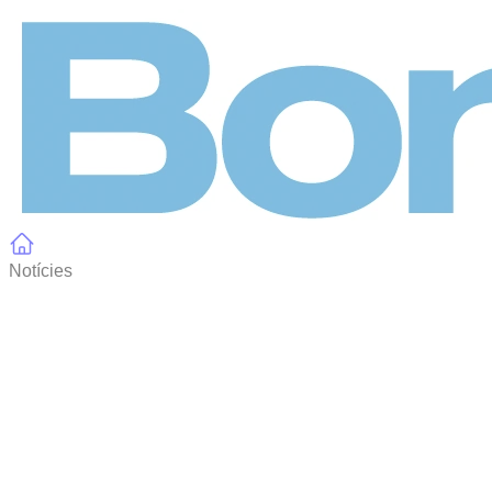
Panell de gestió de galetes
Notícies