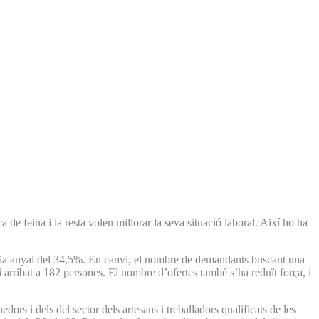
de feina i la resta volen millorar la seva situació laboral. Així ho ha
ncia anyal del 34,5%. En canvi, el nombre de demandants buscant una
i arribat a 182 persones. El nombre d’ofertes també s’ha reduït força, i
dors i dels del sector dels artesans i treballadors qualificats de les