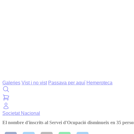
Galeries
Vist i no vist
Passava per aquí
Hemeroteca
Societat
Nacional
El nombre d'inscrits al Servei d'Ocupació disminueix en 35 pers