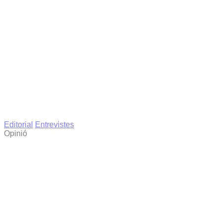
Editorial
Entrevistes
Opinió