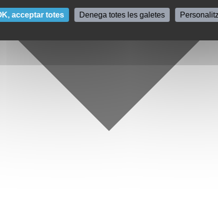
K, acceptar totes
Denega totes les galetes
Personalit