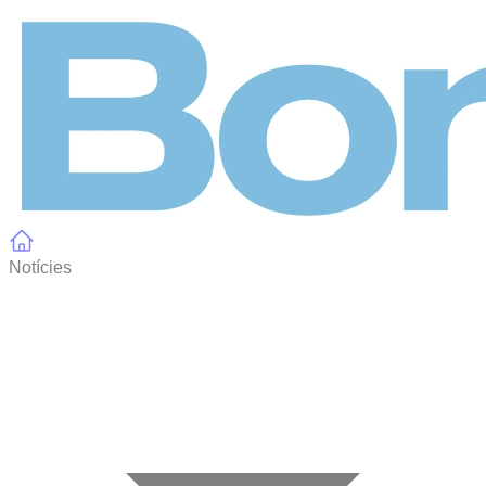
Panell de gestió de galetes
Notícies