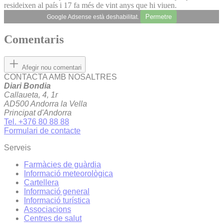
resideixen al país i 17 fa més de vint anys que hi viuen.
Permetre
Google Adsense està deshabilitat.
Comentaris
Afegir nou comentari
CONTACTA AMB NOSALTRES
Diari Bondia
Callaueta, 4, 1r
AD500 Andorra la Vella
Principat d'Andorra
Tel. +376 80 88 88
Formulari de contacte
Serveis
Farmàcies de guàrdia
Informació meteorològica
Cartellera
Informació general
Informació turística
Associacions
Centres de salut