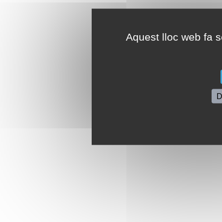
Aquest lloc web fa se
D