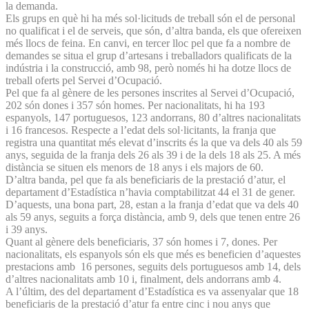
la demanda.
Els grups en què hi ha més sol·licituds de treball són el de personal
no qualificat i el de serveis, que són, d’altra banda, els que ofereixen
més llocs de feina. En canvi, en tercer lloc pel que fa a nombre de
demandes se situa el grup d’artesans i treballadors qualificats de la
indústria i la construcció, amb 98, però només hi ha dotze llocs de
treball oferts pel Servei d’Ocupació.
Pel que fa al gènere de les persones inscrites al Servei d’Ocupació,
202 són dones i 357 són homes. Per nacionalitats, hi ha 193
espanyols, 147 portuguesos, 123 andorrans, 80 d’altres nacionalitats
i 16 francesos. Respecte a l’edat dels sol·licitants, la franja que
registra una quantitat més elevat d’inscrits és la que va dels 40 als 59
anys, seguida de la franja dels 26 als 39 i de la dels 18 als 25. A més
distància se situen els menors de 18 anys i els majors de 60.
D’altra banda, pel que fa als beneficiaris de la prestació d’atur, el
departament d’Estadística n’havia comptabilitzat 44 el 31 de gener.
D’aquests, una bona part, 28, estan a la franja d’edat que va dels 40
als 59 anys, seguits a força distància, amb 9, dels que tenen entre 26
i 39 anys.
Quant al gènere dels beneficiaris, 37 són homes i 7, dones. Per
nacionalitats, els espanyols són els que més es beneficien d’aquestes
prestacions amb 16 persones, seguits dels portuguesos amb 14, dels
d’altres nacionalitats amb 10 i, finalment, dels andorrans amb 4.
A l’últim, des del departament d’Estadística es va assenyalar que 18
beneficiaris de la prestació d’atur fa entre cinc i nou anys que