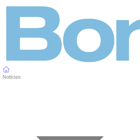
Panell de gestió de galetes
Notícies