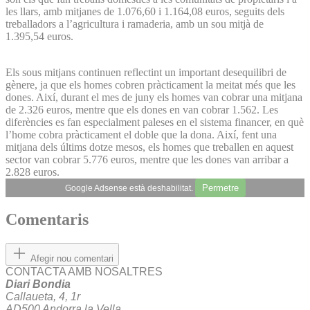
les llars, amb mitjanes de 1.076,60 i 1.164,08 euros, seguits dels
treballadors a l’agricultura i ramaderia, amb un sou mitjà de
1.395,54 euros.
Els sous mitjans continuen reflectint un important desequilibri de
gènere, ja que els homes cobren pràcticament la meitat més que les
dones. Així, durant el mes de juny els homes van cobrar una mitjana
de 2.326 euros, mentre que els dones en van cobrar 1.562. Les
diferències es fan especialment paleses en el sistema financer, en què
l’home cobra pràcticament el doble que la dona. Així, fent una
mitjana dels últims dotze mesos, els homes que treballen en aquest
sector van cobrar 5.776 euros, mentre que les dones van arribar a
2.828 euros.
Permetre
Google Adsense està deshabilitat.
Comentaris
Afegir nou comentari
CONTACTA AMB NOSALTRES
Diari Bondia
Callaueta, 4, 1r
AD500 Andorra la Vella