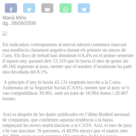
Marià Miño
dg., 06/09/2009
Els indicadors corresponents al mercat laboral continuen marcant
una tendència clarament negativa durant els primers sis mesos de
l’any. Els llocs de treball han disminuït el 8,4% en el primer semestre
d’aquest any, passant dels 53.319 que hi havia el mes de gener als
49.166 registrats al juny, mentre que el nombre d’assalariats ha patit
una davallada del 8,1%.
A principis d’any hi havia 43.131 empleats inscrits a la Caixa
Andorrana de la Seguretat Social (CASS), mentre que al juny se’n
van comptabilitzar 39.901, amb un total de 18.994 dones i 20.907
homes.
Així es desprèn de les dades publicades en l’últim Butlletí mensual
de conjuntura, que confirmen aquesta tendència a la baixa
mitjançant les noves matriculacions a la CASS. Així, el mes de juny
s’hi van inscriure 78 persones, el 40,9% menys que el mateix mes