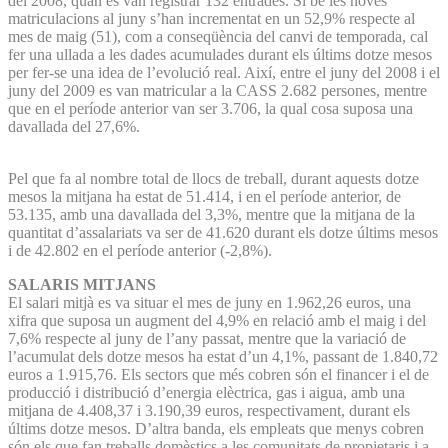
del 2008, quan es van registrar 132 entrades. Si bé les noves
matriculacions al juny s’han incrementat en un 52,9% respecte al
mes de maig (51), com a conseqüència del canvi de temporada, cal
fer una ullada a les dades acumulades durant els últims dotze mesos
per fer-se una idea de l’evolució real. Així, entre el juny del 2008 i el
juny del 2009 es van matricular a la CASS 2.682 persones, mentre
que en el període anterior van ser 3.706, la qual cosa suposa una
davallada del 27,6%.
Pel que fa al nombre total de llocs de treball, durant aquests dotze
mesos la mitjana ha estat de 51.414, i en el període anterior, de
53.135, amb una davallada del 3,3%, mentre que la mitjana de la
quantitat d’assalariats va ser de 41.620 durant els dotze últims mesos
i de 42.802 en el període anterior (-2,8%).
SALARIS MITJANS
El salari mitjà es va situar el mes de juny en 1.962,26 euros, una
xifra que suposa un augment del 4,9% en relació amb el maig i del
7,6% respecte al juny de l’any passat, mentre que la variació de
l’acumulat dels dotze mesos ha estat d’un 4,1%, passant de 1.840,72
euros a 1.915,76. Els sectors que més cobren són el financer i el de
producció i distribució d’energia elèctrica, gas i aigua, amb una
mitjana de 4.408,37 i 3.190,39 euros, respectivament, durant els
últims dotze mesos. D’altra banda, els empleats que menys cobren
són els que fan treballs domèstics a les comunitats de propietaris i a