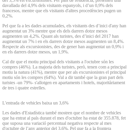
del 3,5% els excursionistes. Per país de residència, presenten una
davallada del 4,9% dels visitants espanyols, i d’un 0,9% dels
francesos, mentre que els visitants d'altres procedències pugen un
0,2%.
Pel que fa a les dades acumulades, els visitants des d’inici d'any han
augmentat un 3% mentre que els dels darrers dotze mesos
augmenten un 4,2%. Quant als turistes, des d’inici del 2017 han
augmentat un 7% i en els darrers dotze mesos augmenten un 8,4%.
Respecte als excursionistes, des de gener han augmentat un 0,9% i
en els darrers dotze mesos, un 1,9%.
Cal dir que el motiu principal dels visitants a l'octubre són les
compres (46%). La majoria dels turistes, però, tenen com a principal
motiu la natura (41%), mentre que per als excursionistes el principal
motiu són les compres (64%). Val a dir també que la gran part dels
turistes -un 79%- s'allotgen en apartaments i hotels, majoritàriament
de tres i quatre estrelles.
L'entrada de vehicles baixa un 3,6%
Les dades d'Estadística també mostren que el nombre de vehicles
que ha entrat al país durant el mes d'octubre ha estat de 355.878, fet
que suposa una variació percentual negativa respecte al mes
d'octubre de l’any anterior del 3,6%. Pel que fa a la frontera