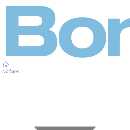
Panell de gestió de galetes
Notícies