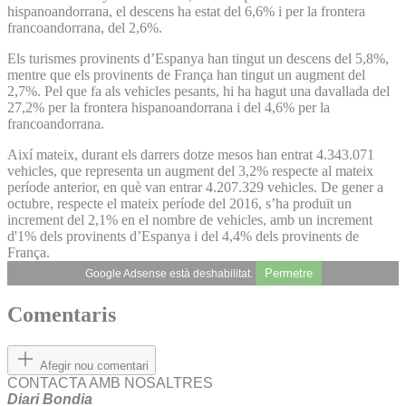
hispanoandorrana, el descens ha estat del 6,6% i per la frontera
francoandorrana, del 2,6%.
Els turismes provinents d’Espanya han tingut un descens del 5,8%,
mentre que els provinents de França han tingut un augment del
2,7%. Pel que fa als vehicles pesants, hi ha hagut una davallada del
27,2% per la frontera hispanoandorrana i del 4,6% per la
francoandorrana.
Així mateix, durant els darrers dotze mesos han entrat 4.343.071
vehicles, que representa un augment del 3,2% respecte al mateix
període anterior, en què van entrar 4.207.329 vehicles. De gener a
octubre, respecte el mateix període del 2016, s’ha produït un
increment del 2,1% en el nombre de vehicles, amb un increment
d'1% dels provinents d’Espanya i del 4,4% dels provinents de
França.
Permetre
Google Adsense està deshabilitat.
Comentaris
Afegir nou comentari
CONTACTA AMB NOSALTRES
Diari Bondia