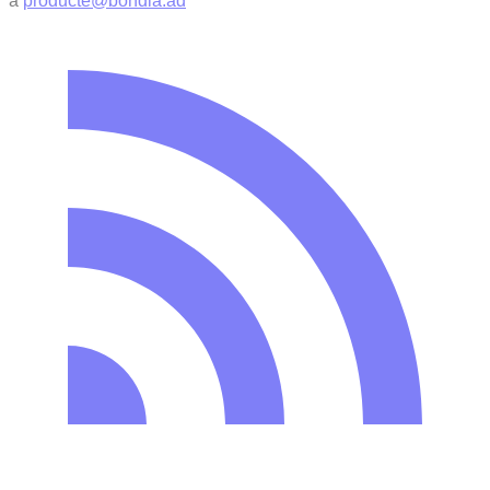
a
producte@bondia.ad