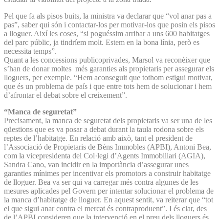
Pel que fa als pisos buits, la ministra va declarar que “vol anar pas a
pas”, saber qui són i contactar-los per motivar-los que posin els pisos
a lloguer. Així les coses, “si poguéssim arribar a uns 600 habitatges
del parc públic, ja tindríem molt. Estem en la bona línia, però es
necessita temps”.
Quant a les concessions publicoprivades, Marsol va reconèixer que
s’han de donar moltes més garanties als propietaris per assegurar els
lloguers, per exemple. “Hem aconseguit que tothom estigui motivat,
que és un problema de país i que entre tots hem de solucionar i hem
d’afrontar el debat sobre el creixement”.
“Manca de seguretat”
Precisament, la manca de seguretat dels propietaris va ser una de les
qüestions que es va posar a debat durant la taula rodona sobre els
reptes de l’habitatge. En relació amb això, tant el president de
l’Associació de Propietaris de Béns Immobles (APBI), Antoni Bea,
com la vicepresidenta del Col·legi d’Agents Immobiliari (AGIA),
Sandra Cano, van incidir en la importància d’assegurar unes
garanties mínimes per incentivar els promotors a construir habitatge
de lloguer. Bea va ser qui va carregar més contra algunes de les
mesures aplicades pel Govern per intentar solucionar el problema de
la manca d’habitatge de lloguer. En aquest sentit, va reiterar que “tot
el que sigui anar contra el mercat és contraproduent”. I és clar, des
de l’APBI consideren que la intervenció en el preu dels lloguers és