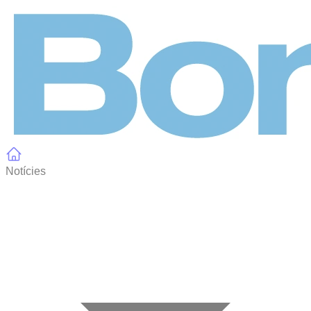
Panell de gestió de galetes
Notícies