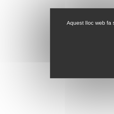
Aquest lloc web fa s