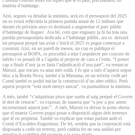
l’Institut Ostrom sobre els reptes que té el país, precisament, en
matèria d’habitatge.
Així, segons va detallar la ministra, serà en el pressupost del 2025
on es veurà reflectida la primera partida anual de 12 milions que
durant els pròxims anys es destinarà a augmentar el parc públic
d’habitatge de lloguer. Ara bé, com que enguany ja hi ha tota una
partida pressupostària dedicada a l’habitatge públic, ara es deixarà
tot preparat perquè tan aviat s’iniciï el 2025 es pugui començar a
construir. Així, en un parell de mesos, un cop es publiqui el
pressupost al BOPA, es procedirà a triar l’arquitecte per concurs de
mèrits i es posarà fil a l’agulla al projecte de cara a l’estiu. “I potser
cap a finals d’any ja es faria l’adjudicació d’una part”, va remarcar
Marsol, que encara va anar més enllà. I és que a més d’aquest segon
bloc a la Borda Nova, també a la Massana, en un terreny cedit pel
Comú també es podrà iniciar la construcció d’un altre edifici. Però
aquest projecte “està molt menys tancat”, va puntualitzar la ministra.
A més, també “s’adquiriran pisos que surtin al saig perquè el Govern
té dret de retracte”, va exposar, de manera que “a poc a poc anem
incrementant aquest parc”. A més, Marsol va deixar la porta oberta
que el mateix Govern pugui posar a disposició algun dels terrenys
que té en propietat. També va explicar que estan parlant amb el
Comú d’Escaldes-Engordany. De fet, sembla que la corporació està
disposada a cedir un terreny, però caldria fer-ne una anàlisi per
estudiar la viabilitat del projecte a la zona triada.