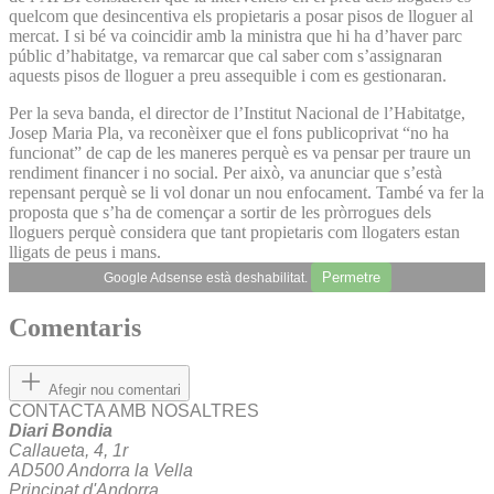
quelcom que desincentiva els propietaris a posar pisos de lloguer al
mercat. I si bé va coincidir amb la ministra que hi ha d’haver parc
públic d’habitatge, va remarcar que cal saber com s’assignaran
aquests pisos de lloguer a preu assequible i com es gestionaran.
Per la seva banda, el director de l’Institut Nacional de l’Habitatge,
Josep Maria Pla, va reconèixer que el fons publicoprivat “no ha
funcionat” de cap de les maneres perquè es va pensar per traure un
rendiment financer i no social. Per això, va anunciar que s’està
repensant perquè se li vol donar un nou enfocament. També va fer la
proposta que s’ha de començar a sortir de les pròrrogues dels
lloguers perquè considera que tant propietaris com llogaters estan
lligats de peus i mans.
Permetre
Google Adsense està deshabilitat.
Comentaris
Afegir nou comentari
CONTACTA AMB NOSALTRES
Diari Bondia
Callaueta, 4, 1r
AD500 Andorra la Vella
Principat d'Andorra