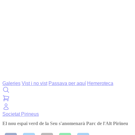
Galeries
Vist i no vist
Passava per aquí
Hemeroteca
Societat
Pirineus
El nou espai verd de la Seu s'anomenarà Parc de l'Alt Pirineu