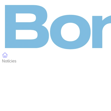
Panell de gestió de galetes
Notícies