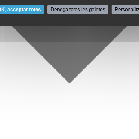
K, acceptar totes
Denega totes les galetes
Personalit