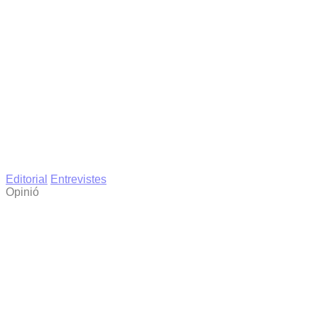
Editorial
Entrevistes
Opinió