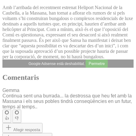
Amb l’arribada del recentment estrenat Heliport Nacional de la
Caubella, a la Massana, han tornat a aflorar els rumors de si pels
voltants s’hi construiran bungalous o complexos residencials de luxe
destinats a aquells turistes que, en principi, haurien d’arribar amb
helicòpter al Principat. Com a mínim, això és el que l’oposició del
Comú es qüestionava, expressant el seu desacord si això realment
finalment passava. És per això que Sansa ha manifestat i deixat ben
clar que “aquesta possibilitat es va descartar des d’un inici”, i com
que la suposada aprovació d’un possible projecte hauria de passar
per la corporació, de moment, no hi haurà bungalous.
Permetre
Google Adsense està deshabilitat.
Comentaris
Gemma
Continua sent una burrada... la destrossa que heu fet amb la
Massana i els seus pobles tindrà conseqüències en un futur,
temps al temps..
👍
👎
Afegir resposta