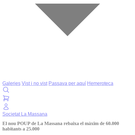
Galeries
Vist i no vist
Passava per aquí
Hemeroteca
Societat
La Massana
El nou POUP de La Massana rebaixa el màxim de 60.000
habitants a 25.000