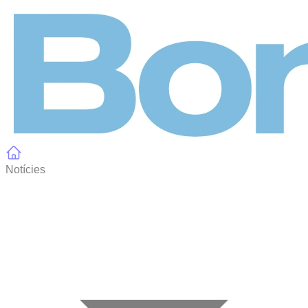
Panell de gestió de galetes
Notícies