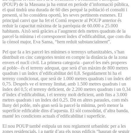
(POUP) de la Massana ja ha entrat en període d’informació pública,
el qual tindrà una durada de 60 dies perquè la població el consulti i
presenti, si ho considera oportú, les seves pertinents esmenes. El
principal canvi que ha fet el Comú respecte al POUP anterior és
reduir la capacitat màxima de la parròquia de 60.000 a 25.000
habitants. Això serà gràcies a l’augment dels metres quadrats de la
parcel·la mínima i el corresponent índex d’edificabilitat, que com diu
la cònsol major, Eva Sansa, “hem reduït substancialment”.
Pel que fa a les parcel·les mínimes o terrenys urbanitzables, s’han
distribuït en cinc categories tenint en compte la distància de la zona
envers el nucli civil. La primera categoria –parcel·les més properes
al poble– és el terreny adequat, que serà d’un màxim de 800 metres
quadrats i un índex d’edificabilitat del 0,8. Seguidament hi ha el
terreny condicionat, que serà de 1.000 metres quadrats i un índex del
0,75. Després ve el terreny limitat, amb 1.500 metres quadrats i un
índex del 0,5; el terreny deficient, de 2.200 metres quadrats i un 0,34
d’índex d’edificabilitat, i el terreny molt deficient, amb fins a 3.000
metres quadrats i un índex del 0,25. Dit en altres paraules, com més
lluny del poble, més gran serà la parcel·la mínima, però menor la
superfície edificable dins d’aquesta. El sòl consolidat, d’altra banda,
manté les condicions actuals d’edificabilitat i superfície.
El nou POUP també estipula un nou reglament urbanístic per a les
zones residencials, i a partir d’ara els nous edificis “hauran de seguir