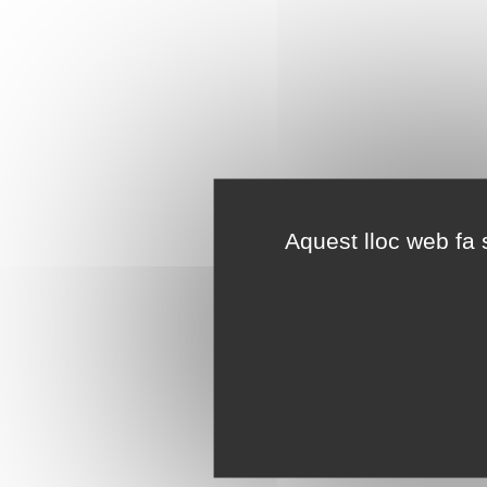
Aquest lloc web fa s