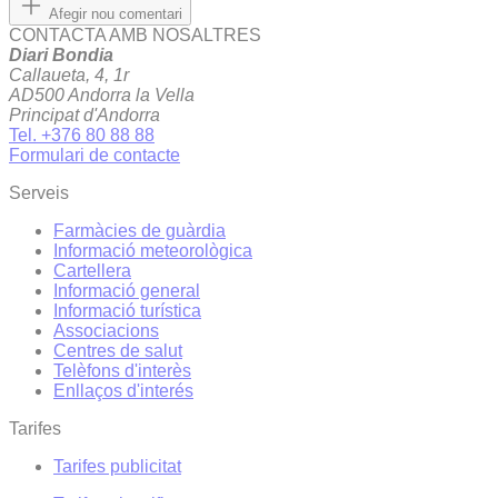
Afegir nou comentari
CONTACTA AMB NOSALTRES
Diari Bondia
Callaueta, 4, 1r
AD500 Andorra la Vella
Principat d'Andorra
Tel. +376 80 88 88
Formulari de contacte
Serveis
Farmàcies de guàrdia
Informació meteorològica
Cartellera
Informació general
Informació turística
Associacions
Centres de salut
Telèfons d'interès
Enllaços d'interés
Tarifes
Tarifes publicitat