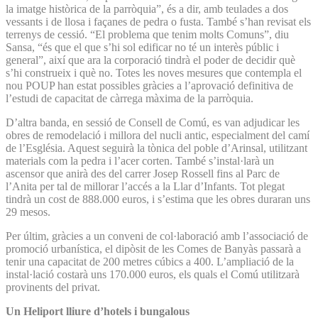
la imatge històrica de la parròquia”, és a dir, amb teulades a dos
vessants i de llosa i façanes de pedra o fusta. També s’han revisat els
terrenys de cessió. “El problema que tenim molts Comuns”, diu
Sansa, “és que el que s’hi sol edificar no té un interès públic i
general”, així que ara la corporació tindrà el poder de decidir què
s’hi construeix i què no. Totes les noves mesures que contempla el
nou POUP han estat possibles gràcies a l’aprovació definitiva de
l’estudi de capacitat de càrrega màxima de la parròquia.
D’altra banda, en sessió de Consell de Comú, es van adjudicar les
obres de remodelació i millora del nucli antic, especialment del camí
de l’Església. Aquest seguirà la tònica del poble d’Arinsal, utilitzant
materials com la pedra i l’acer corten. També s’instal·larà un
ascensor que anirà des del carrer Josep Rossell fins al Parc de
l’Anita per tal de millorar l’accés a la Llar d’Infants. Tot plegat
tindrà un cost de 888.000 euros, i s’estima que les obres duraran uns
29 mesos.
Per últim, gràcies a un conveni de col·laboració amb l’associació de
promoció urbanística, el dipòsit de les Comes de Banyàs passarà a
tenir una capacitat de 200 metres cúbics a 400. L’ampliació de la
instal·lació costarà uns 170.000 euros, els quals el Comú utilitzarà
provinents del privat.
Un Heliport lliure d’hotels i bungalous