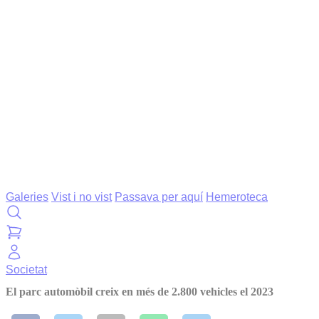
Galeries
Vist i no vist
Passava per aquí
Hemeroteca
Societat
El parc automòbil creix en més de 2.800 vehicles el 2023