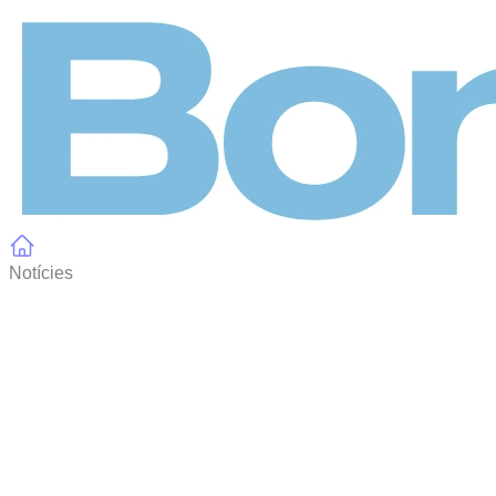
Panell de gestió de galetes
Notícies