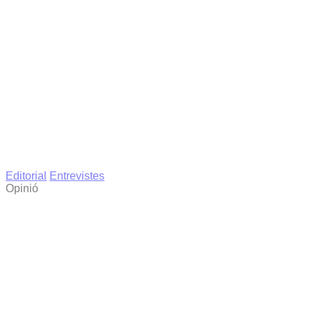
Editorial
Entrevistes
Opinió