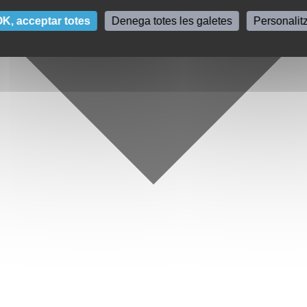
K, acceptar totes
Denega totes les galetes
Personalit