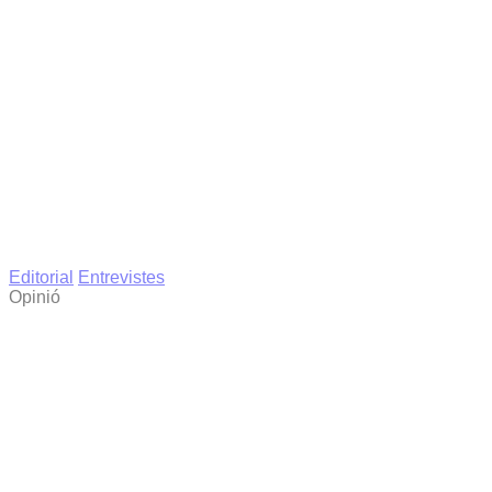
Editorial
Entrevistes
Opinió