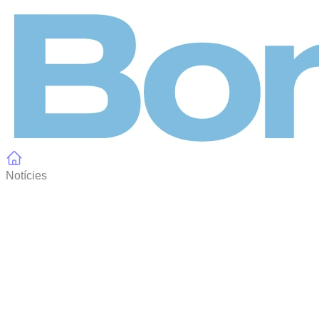
Panell de gestió de galetes
Notícies