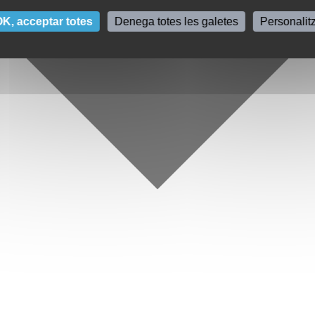
K, acceptar totes
Denega totes les galetes
Personalit