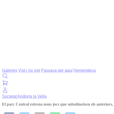
Galeries
Vist i no vist
Passava per aquí
Hemeroteca
Societat
Andorra la Vella
El parc Central estrena nous jocs que substitueixen els anteriors,