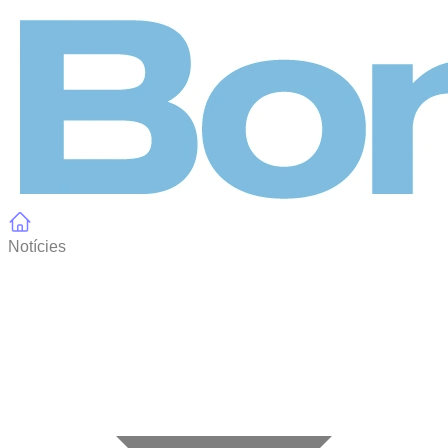
Panell de gestió de galetes
Notícies