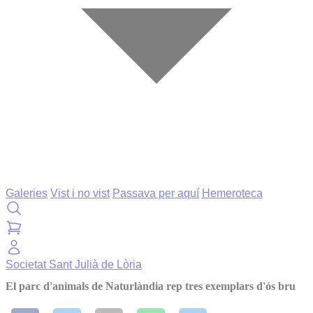
Galeries
Vist i no vist
Passava per aquí
Hemeroteca
Societat
Sant Julià de Lòria
El parc d'animals de Naturlàndia rep tres exemplars d'ós bru