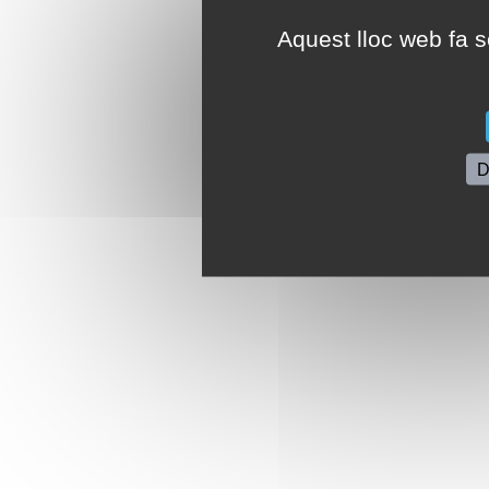
Aquest lloc web fa se
D