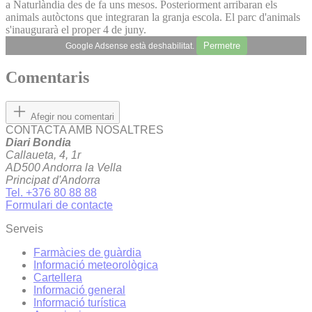
a Naturlàndia des de fa uns mesos. Posteriorment arribaran els
animals autòctons que integraran la granja escola. El parc d'animals
s'inaugurarà el proper 4 de juny.
Permetre
Google Adsense està deshabilitat.
Comentaris
Afegir nou comentari
CONTACTA AMB NOSALTRES
Diari Bondia
Callaueta, 4, 1r
AD500 Andorra la Vella
Principat d'Andorra
Tel. +376 80 88 88
Formulari de contacte
Serveis
Farmàcies de guàrdia
Informació meteorològica
Cartellera
Informació general
Informació turística