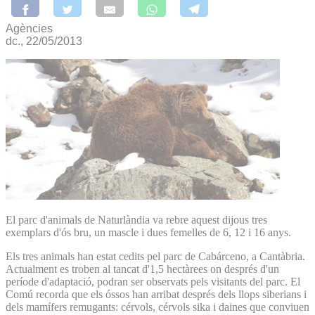
Agències
dc., 22/05/2013
El parc d'animals de Naturlàndia va rebre aquest dijous tres
exemplars d'ós bru, un mascle i dues femelles de 6, 12 i 16 anys.
Els tres animals han estat cedits pel parc de Cabárceno, a Cantàbria.
Actualment es troben al tancat d'1,5 hectàrees on després d'un
període d'adaptació, podran ser observats pels visitants del parc. El
Comú recorda que els óssos han arribat després dels llops siberians i
dels mamífers remugants: cérvols, cérvols sika i daines que conviuen