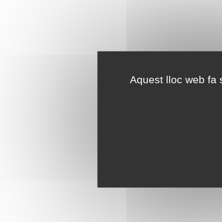
Aquest lloc web fa s