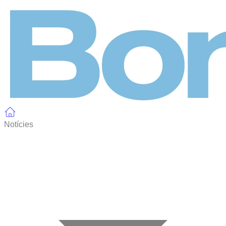
Panell de gestió de galetes
Notícies