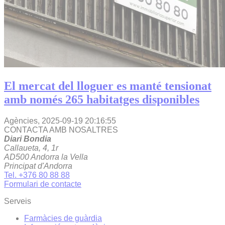
El mercat del lloguer es manté tensionat
amb només 265 habitatges disponibles
Agències,
2025-09-19 20:16:55
CONTACTA AMB NOSALTRES
Diari Bondia
Callaueta, 4, 1r
AD500 Andorra la Vella
Principat d'Andorra
Tel. +376 80 88 88
Formulari de contacte
Serveis
Farmàcies de guàrdia