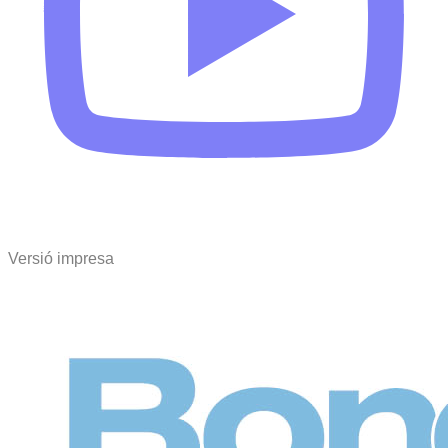
Versió impresa