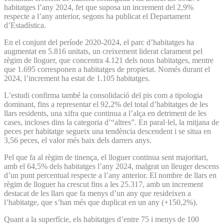
habitatges l’any 2024, fet que suposa un increment del 2,9%
respecte a l’any anterior, segons ha publicat el Departament
d’Estadística.
En el conjunt del període 2020-2024, el parc d’habitatges ha
augmentat en 5.816 unitats, un creixement liderat clarament pel
règim de lloguer, que concentra 4.121 dels nous habitatges, mentre
que 1.695 corresponen a habitatges de propietat. Només durant el
2024, l’increment ha estat de 1.105 habitatges.
L’estudi confirma també la consolidació del pis com a tipologia
dominant, fins a representar el 92,2% del total d’habitatges de les
llars residents, una xifra que continua a l’alça en detriment de les
cases, incloses dins la categoria d’“altres”. En paral·lel, la mitjana de
peces per habitatge segueix una tendència descendent i se situa en
3,56 peces, el valor més baix dels darrers anys.
Pel que fa al règim de tinença, el lloguer continua sent majoritari,
amb el 64,5% dels habitatges l’any 2024, malgrat un lleuger descens
d’un punt percentual respecte a l’any anterior. El nombre de llars en
règim de lloguer ha crescut fins a les 25.317, amb un increment
destacat de les llars que fa menys d’un any que resideixen a
l’habitatge, que s’han més que duplicat en un any (+150,2%).
Quant a la superfície, els habitatges d’entre 75 i menys de 100