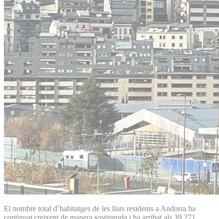
El nombre total d’habitatges de les llars residents a Andorra ha
continuat creixent de manera sostinguda i ha arribat als 39.271