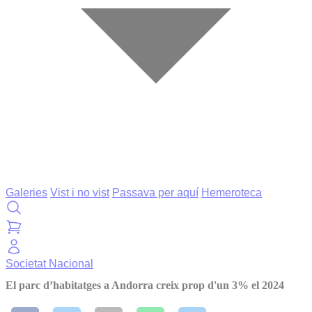
Galeries
Vist i no vist
Passava per aquí
Hemeroteca
Societat
Nacional
El parc d’habitatges a Andorra creix prop d'un 3% el 2024