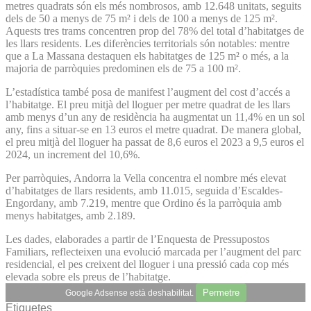
metres quadrats són els més nombrosos, amb 12.648 unitats, seguits
dels de 50 a menys de 75 m² i dels de 100 a menys de 125 m².
Aquests tres trams concentren prop del 78% del total d’habitatges de
les llars residents. Les diferències territorials són notables: mentre
que a La Massana destaquen els habitatges de 125 m² o més, a la
majoria de parròquies predominen els de 75 a 100 m².
L’estadística també posa de manifest l’augment del cost d’accés a
l’habitatge. El preu mitjà del lloguer per metre quadrat de les llars
amb menys d’un any de residència ha augmentat un 11,4% en un sol
any, fins a situar-se en 13 euros el metre quadrat. De manera global,
el preu mitjà del lloguer ha passat de 8,6 euros el 2023 a 9,5 euros el
2024, un increment del 10,6%.
Per parròquies, Andorra la Vella concentra el nombre més elevat
d’habitatges de llars residents, amb 11.015, seguida d’Escaldes-
Engordany, amb 7.219, mentre que Ordino és la parròquia amb
menys habitatges, amb 2.189.
Les dades, elaborades a partir de l’Enquesta de Pressupostos
Familiars, reflecteixen una evolució marcada per l’augment del parc
residencial, el pes creixent del lloguer i una pressió cada cop més
elevada sobre els preus de l’habitatge.
Permetre
Google Adsense està deshabilitat.
Etiquetes