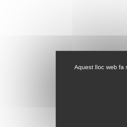
Aquest lloc web fa s