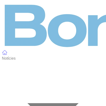
Panell de gestió de galetes
Notícies