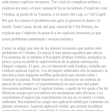
amb menys espècies invasores. Tot i això és complicat arribar a
eradicar-les totes i el parc natural té focus localitzats d’espècies com
l’elodea, al pantà de la Torrassa, o el seneci del Cap, a l’Alt Urgell.
Pel que fa a fauna el problema més gros el generen la daina i el
mufló. Jordi Canut, tècnic del parc natural de l’Alt Pirineu, ha
explicat que l’objectiu és posar fi a les espècies invasores ja que
creen problemes ambientals i socioeconòmics.
Canut va afegir que una de les plantes invasores que porten més
problemes és l’elodea. Es tracta d’una planta aquàtica que afecta
l’ecosistema de la mollera d’Escalarre (Pallars Sobirà), perjudica la
pesca i posa en perill la supervivència de la planta amenaçada,
Hippus vulgaris. El parc, en col·laboració amb Endesa, treballa per
eradicar aquesta espècie. Les tècniques utilitzades són la manual i la
mecànica (una màquina amfíbia polivalent que permet tallar i
extreure la planta). Paral·lelament es va dissenyar un sistema de
parcel·les de control i d’experimentació en una zona del pantà
densament poblada per l’espècie forana, a partir de les quals s’ha fet
diferents assajos per reconèixer els tractaments més eficaços. Les
conclusions d’aquest pla experimental encara no es tenen i s’estan
enllestint. Recentment ha sorgit una aplicació mòbil per combatre les
plantes invasores. Aquesta aplicació mòbil, que permet localitzar
aquest tipus d’espècies, possibilita la interacció entre observadors,