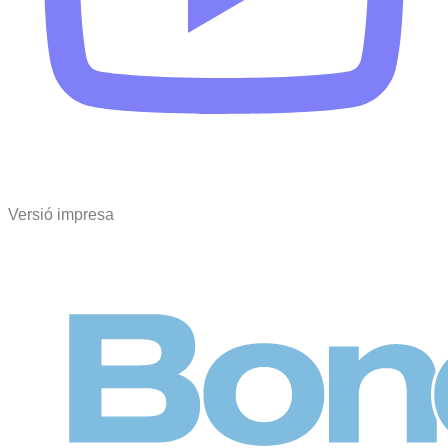
Versió impresa