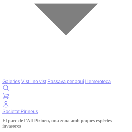
Galeries
Vist i no vist
Passava per aquí
Hemeroteca
Societat
Pirineus
El parc de l’Alt Pirineu, una zona amb poques espècies
invasores