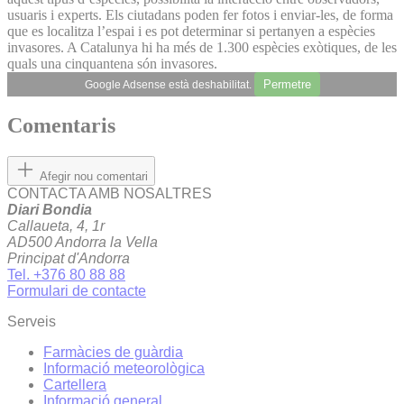
usuaris i experts. Els ciutadans poden fer fotos i enviar-les, de forma
que es localitza l’espai i es pot determinar si pertanyen a espècies
invasores. A Catalunya hi ha més de 1.300 espècies exòtiques, de les
quals una cinquantena són invasores.
Permetre
Google Adsense està deshabilitat.
Comentaris
Afegir nou comentari
CONTACTA AMB NOSALTRES
Diari Bondia
Callaueta, 4, 1r
AD500 Andorra la Vella
Principat d'Andorra
Tel. +376 80 88 88
Formulari de contacte
Serveis
Farmàcies de guàrdia
Informació meteorològica
Cartellera
Informació general