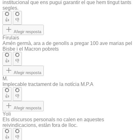
institucional que ens pugui garantir el que hem tingut tants
segles.
👍
👎
Afegir resposta
Firulais
Amén germà, ara a de genolls a pregar 100 ave marias pel
Bisbe i el Macron pobrets
👍
👎
Afegir resposta
M.
Implecable tractament de la notícia M.P.A
👍
👎
Afegir resposta
Yoli
Els discursos personals no calen en aquestes
reivindicacions, estàn fora de lloc.
👍
👎