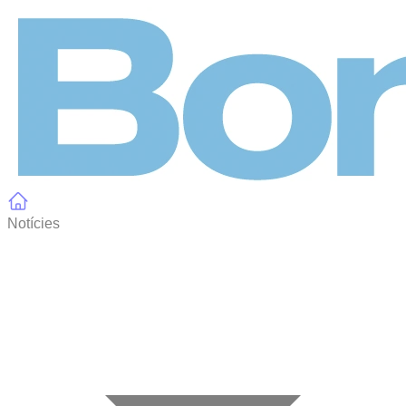
Panell de gestió de galetes
Notícies