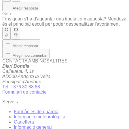
Afegir resposta
Geri
Fins quan s'ha d'aguantar una tipeja com aquesta? Mendoza
és el principal escull per poder despenalitzar l'avortament.
👍
👎
Afegir resposta
Afegir nou comentari
CONTACTA AMB NOSALTRES
Diari Bondia
Callaueta, 4, 1r
AD500 Andorra la Vella
Principat d'Andorra
Tel. +376 80 88 88
Formulari de contacte
Serveis
Farmàcies de guàrdia
Informació meteorològica
Cartellera
Informació general