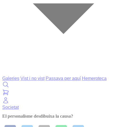
Galeries
Vist i no vist
Passava per aquí
Hemeroteca
Societat
El personalisme desdibuixa la causa?