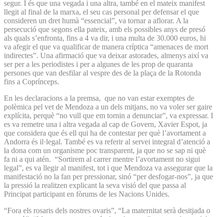
segur. I és que una vegada i una altra, també en el mateix manifest
llegit al final de la marxa, el seu cas personal per defensar el que
consideren un dret humà “essencial”, va tornar a aflorar. A la
persecució que segons ella pateix, amb els possibles anys de presó
als quals s’enfronta, fins a 4 va dir, i una multa de 30.000 euros, hi
va afegir el que va qualificar de manera críptica “amenaces de mort
indirectes”. Una afirmació que va deixar astorades, almenys així va
ser per a les periodistes i per a algunes de les prop de quaranta
persones que van desfilar al vespre des de la plaça de la Rotonda
fins a Coprínceps.
En les declaracions a la premsa, que no van estar exemptes de
polèmica pel vet de Mendoza a un dels mitjans, no va voler ser gaire
explícita, perquè “no vull que em tornin a denunciar”, va expressar. I
es va remetre una i altra vegada al cap de Govern, Xavier Espot, ja
que considera que és ell qui ha de contestar per què l’avortament a
Andorra és il·legal. També es va referir al servei integral d’atenció a
la dona com un organisme poc transparent, ja que no se sap ni què
fa ni a qui atén. “Sortirem al carrer mentre l’avortament no sigui
legal”, es va llegir al manifest, tot i que Mendoza va assegurar que la
manifestació no la fan per pressionar, sinó “per desfogar-nos”, ja que
la pressió la realitzen explicant la seva visió del que passa al
Principat participant en fòrums de les Nacions Unides.
“Fora els rosaris dels nostres ovaris”, “La maternitat serà desitjada o