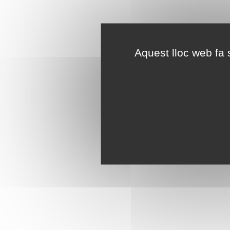
Aquest lloc web fa s