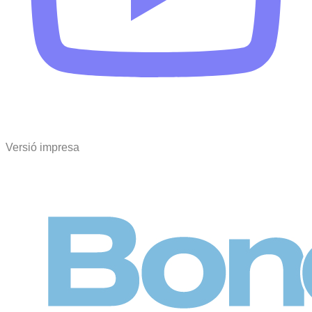
Versió impresa