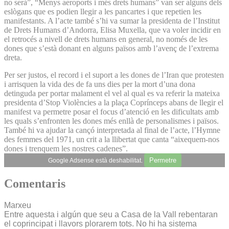
no serà”, “Menys aeroports i més drets humans” van ser alguns dels
eslògans que es podien llegir a les pancartes i que repetien les
manifestants. A l’acte també s’hi va sumar la presidenta de l’Institut
de Drets Humans d’Andorra, Elisa Muxella, que va voler incidir en
el retrocés a nivell de drets humans en general, no només de les
dones que s’està donant en alguns països amb l’avenç de l’extrema
dreta.
Per ser justos, el record i el suport a les dones de l’Iran que protesten
i arrisquen la vida des de fa uns dies per la mort d’una dona
detinguda per portar malament el vel al qual es va referir la mateixa
presidenta d’Stop Violències a la plaça Coprínceps abans de llegir el
manifest va permetre posar el focus d’atenció en les dificultats amb
les quals s’enfronten les dones més enllà de personalismes i països.
També hi va ajudar la cançó interpretada al final de l’acte, l’Hymne
des femmes del 1971, un crit a la llibertat que canta “aixequem-nos
dones i trenquem les nostres cadenes”.
Permetre
Google Adsense està deshabilitat.
Comentaris
Marxeu
Entre aquesta i algún que seu a Casa de la Vall rebentaran
el coprincipat i llavors plorarem tots. No hi ha sistema