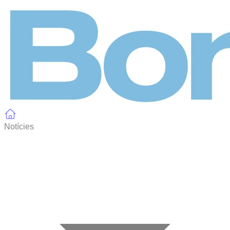
Panell de gestió de galetes
Notícies