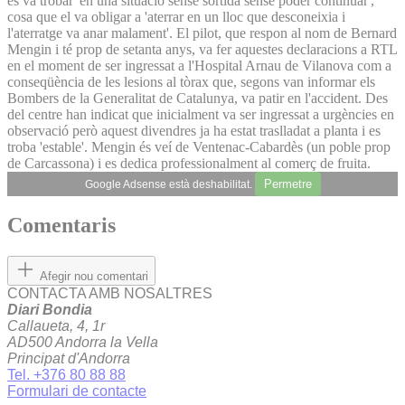
es va trobar 'en una situació sense sortida sense poder continuar',
cosa que el va obligar a 'aterrar en un lloc que desconeixia i
l'aterratge va anar malament'. El pilot, que respon al nom de Bernard
Mengin i té prop de setanta anys, va fer aquestes declaracions a RTL
en el moment de ser ingressat a l'Hospital Arnau de Vilanova com a
conseqüència de les lesions al tòrax que, segons van informar els
Bombers de la Generalitat de Catalunya, va patir en l'accident. Des
del centre han indicat que inicialment va ser ingressat a urgències en
observació però aquest divendres ja ha estat traslladat a planta i es
troba 'estable'. Mengin és veí de Ventenac-Cabardès (un poble prop
de Carcassona) i es dedica professionalment al comerç de fruita.
Permetre
Google Adsense està deshabilitat.
Comentaris
Afegir nou comentari
CONTACTA AMB NOSALTRES
Diari Bondia
Callaueta, 4, 1r
AD500 Andorra la Vella
Principat d'Andorra
Tel. +376 80 88 88
Formulari de contacte