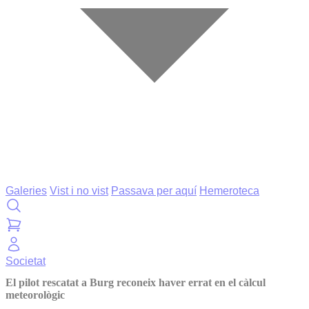
Galeries
Vist i no vist
Passava per aquí
Hemeroteca
Societat
El pilot rescatat a Burg reconeix haver errat en el càlcul
meteorològic