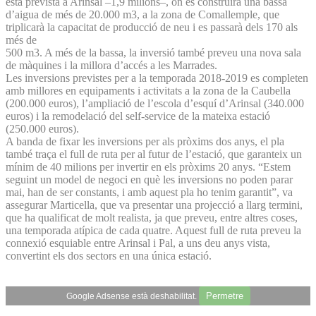
està prevista a Arinsal –1,9 milions–, on es construirà una bassa
d’aigua de més de 20.000 m3, a la zona de Comallemple, que
triplicarà la capacitat de producció de neu i es passarà dels 170 als
més de
500 m3. A més de la bassa, la inversió també preveu una nova sala
de màquines i la millora d’accés a les Marrades.
Les inversions previstes per a la temporada 2018-2019 es completen
amb millores en equipaments i activitats a la zona de la Caubella
(200.000 euros), l’ampliació de l’escola d’esquí d’Arinsal (340.000
euros) i la remodelació del self-service de la mateixa estació
(250.000 euros).
A banda de fixar les inversions per als pròxims dos anys, el pla
també traça el full de ruta per al futur de l’estació, que garanteix un
mínim de 40 milions per invertir en els pròxims 20 anys. “Estem
seguint un model de negoci en què les inversions no poden parar
mai, han de ser constants, i amb aquest pla ho tenim garantit”, va
assegurar Marticella, que va presentar una projecció a llarg termini,
que ha qualificat de molt realista, ja que preveu, entre altres coses,
una temporada atípica de cada quatre. Aquest full de ruta preveu la
connexió esquiable entre Arinsal i Pal, a uns deu anys vista,
convertint els dos sectors en una única estació.
Permetre
Google Adsense està deshabilitat.