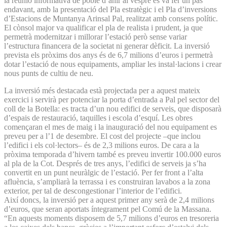
la reunió informativa de poble d’ahir al vespre es va fer un pas
endavant, amb la presentació del Pla estratègic i el Pla d’inversions
d’Estacions de Muntanya Arinsal Pal, realitzat amb consens polític.
El cònsol major va qualificar el pla de realista i prudent, ja que
permetrà modernitzar i millorar l’estació però sense variar
l’estructura financera de la societat ni generar dèficit. La inversió
prevista els pròxims dos anys és de 6,7 milions d’euros i permetrà
dotar l’estació de nous equipaments, ampliar les instal·lacions i crear
nous punts de cultiu de neu.
La inversió més destacada està projectada per a aquest mateix
exercici i servirà per potenciar la porta d’entrada a Pal pel sector del
coll de la Botella: es tracta d’un nou edifici de serveis, que disposarà
d’espais de restauració, taquilles i escola d’esquí. Les obres
començaran el mes de maig i la inauguració del nou equipament es
preveu per a l’1 de desembre. El cost del projecte –que inclou
l’edifici i els col·lectors– és de 2,3 milions euros. De cara a la
pròxima temporada d’hivern també es preveu invertir 100.000 euros
al pla de la Cot. Després de tres anys, l’edifici de serveis ja s’ha
convertit en un punt neuràlgic de l’estació. Per fer front a l’alta
afluència, s’ampliarà la terrassa i es construiran lavabos a la zona
exterior, per tal de descongestionar l’interior de l’edifici.
Així doncs, la inversió per a aquest primer any serà de 2,4 milions
d’euros, que seran aportats íntegrament pel Comú de la Massana.
“En aquests moments disposem de 5,7 milions d’euros en tresoreria