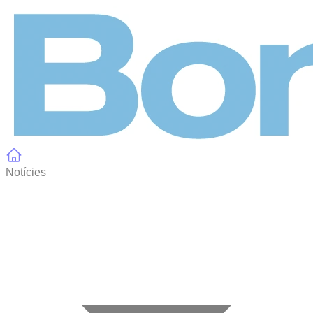
Panell de gestió de galetes
Notícies