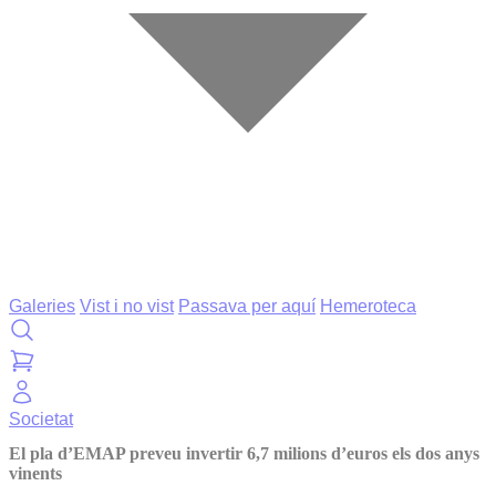
Galeries
Vist i no vist
Passava per aquí
Hemeroteca
Societat
El pla d’EMAP preveu invertir 6,7 milions d’euros els dos anys
vinents