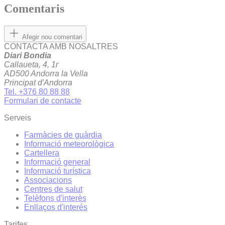
Comentaris
Afegir nou comentari
CONTACTA AMB NOSALTRES
Diari Bondia
Callaueta, 4, 1r
AD500 Andorra la Vella
Principat d'Andorra
Tel. +376 80 88 88
Formulari de contacte
Serveis
Farmàcies de guàrdia
Informació meteorològica
Cartellera
Informació general
Informació turística
Associacions
Centres de salut
Telèfons d'interès
Enllaços d'interés
Tarifes