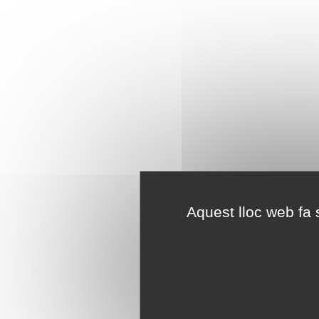
Aquest lloc web fa s