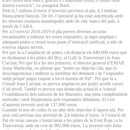
a les caixes dels bancs, gràcies a l’important esforç d’estalvi dels
darrers exercicis”, va assegurar Baró.
Dels 6,7 milions d’euros d’inversió previstos al pla, 4,3 tindran
finançament bancari. De fet, l’operació ja ha estat autoritzada amb
les diverses reunions mantingudes amb els cinc bancs del país, a
través de l’ABA.
Per a l’exercici 2018-2019 el pla preveu diverses accions
encaminades a millorar les zones esquiables, ja sigui ampliant i
adequant pistes o creant nous punts d’innivació artificial, a més de
renovar alguns serveis.
Pel que fa a l’ampliació de pistes, cal destacar els 640.000 euros que
es destinaran a les pistes del Beç, el Gall, la Transversal i la Joan
Carchat. Pel que fa a les tres primeres, el director general d’EMAP,
Josep Marticella, va afirmar que “tenim un objectiu clar, que és
descongestionar i millorar la mobilitat del debutant i de l’esquiador
mitjà perquè pugui esquiar a tot el domini de Pal”. Pel que fa a
l’estadi Joan Carchat, es preveu ampliar-lo per poder acollir curses
d’alt nivell. També es preveu una destacada actuació a Arinsal:
l’estabilització dels talussos de les Marrades, una pista completament
innivada i molt freqüentada pels esquiadors debutants. El cost
d’aquesta inversió serà de 137.000 euros.
Garantir la neu de cultiu és un altre dels objectius d’aquest pla. Per
això està prevista una inversió de 2,8 milions d’euros. A l’estació de
Pal els nous canons s’instal·laran a les pistes de la Font Roja i a la
Transversal, amb un cost de 902.000 euros. La inversió més forta