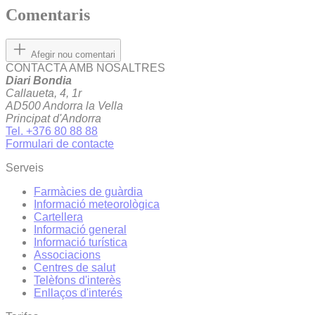
Comentaris
Afegir nou comentari
CONTACTA AMB NOSALTRES
Diari Bondia
Callaueta, 4, 1r
AD500 Andorra la Vella
Principat d'Andorra
Tel. +376 80 88 88
Formulari de contacte
Serveis
Farmàcies de guàrdia
Informació meteorològica
Cartellera
Informació general
Informació turística
Associacions
Centres de salut
Telèfons d'interès
Enllaços d'interés