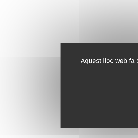
Aquest lloc web fa s