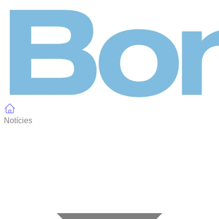
Panell de gestió de galetes
Notícies