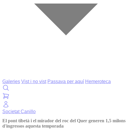
Galeries
Vist i no vist
Passava per aquí
Hemeroteca
Societat
Canillo
El pont tibetà i el mirador del roc del Quer generen 1,5 milons
d'ingressos aquesta temporada