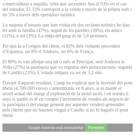
comercialitzar a taquilla, xifra que ascendeix fins al 93% en el cas
del mirador. El 33% correspon a la venda a través de la pròpia web i
un 5% a través dels operadors turístics.
La majoria d’usuaris que han visitat els dos reclams turístics ho han
fet amb la família (47%), seguit de les parelles (39%), els amics
(11%), o sol (3%). La mitja del grup és de 3,6 persones.
Pel que fa a l’origen del client, el 82% dels visitants procedien
d’Espanya, un 8% d’Andorra, un 6% de França.
El 89% es van allotjar una nit o més al Principat, sent Andorra la
Vella (27%) la parròquia que va registrar més pernoctacions, seguida
de Canillo (23%). L’estada mitjana va ser de 3,2 nits.
Davant d'aquests resultats, Camp ha explicat que la inversió del pont
tibetà (4.709.000 euros) s’amortitzaria en 8 anys, si es manté el
nivell actual del marge d’explotació de la instal·lació, i en només 6
anys si també es té en compte l’increment de vendes als negocis de
la parròquia (i del marge generat per aquestes vendes) generades
pels clients que no haurien vingut a Canillo si no hi hagués el pont
tibetà.
Permetre
Google Adsense està deshabilitat.