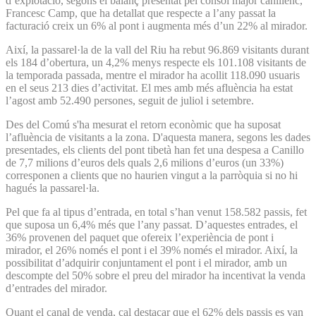
d’explotació, segons el balanç presentat pel cònsol major canillenc,
Francesc Camp, que ha detallat que respecte a l’any passat la
facturació creix un 6% al pont i augmenta més d’un 22% al mirador.
Així, la passarel·la de la vall del Riu ha rebut 96.869 visitants durant
els 184 d’obertura, un 4,2% menys respecte els 101.108 visitants de
la temporada passada, mentre el mirador ha acollit 118.090 usuaris
en el seus 213 dies d’activitat. El mes amb més afluència ha estat
l’agost amb 52.490 persones, seguit de juliol i setembre.
Des del Comú s'ha mesurat el retorn econòmic que ha suposat
l’afluència de visitants a la zona. D'aquesta manera, segons les dades
presentades, els clients del pont tibetà han fet una despesa a Canillo
de 7,7 milions d’euros dels quals 2,6 milions d’euros (un 33%)
corresponen a clients que no haurien vingut a la parròquia si no hi
hagués la passarel·la.
Pel que fa al tipus d’entrada, en total s’han venut 158.582 passis, fet
que suposa un 6,4% més que l’any passat. D’aquestes entrades, el
36% provenen del paquet que ofereix l’experiència de pont i
mirador, el 26% només el pont i el 39% només el mirador. Així, la
possibilitat d’adquirir conjuntament el pont i el mirador, amb un
descompte del 50% sobre el preu del mirador ha incentivat la venda
d’entrades del mirador.
Quant el canal de venda, cal destacar que el 62% dels passis es van