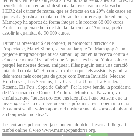
febrer al Centre de Congressos d’Andorra la Vella, a les 20 hores. El
benefici del concert anirà destinat a la investigació de la variant
HER2 del càncer de mama, que es detecta en un 20% dels casos en
què es diagnostica la malaltia. Durant les darreres quatre edicions,
Mamapop ha aportat de forma íntegra a la recerca 68.000 euros.
Amb la cinquena edició de Lleida i la tercera d’Andorra, pretén
assolir la quantitat de 90.000 euros.
Durant la presentació del concert, el promotor i director de
l’espectacle, Manel Simon, va subratllar que “el Mamapop és un
projecte integrador que busca sumar i ajudar en la recerca contra el
càncer de mama” i va afegir que “aquesta és i serà l’única solució
perquè les nostres dones, amigues i filles puguin tenir una curació
total de la malaltia”. Simon va explicar que “els assistents gaudiran
dels temes més coneguts de grups com Danza Invisible, Mecano,
Hombres G, Los Secretos, Luz Casal, La Unión, La Frontera,
Rosana, Els Pets i Sopa de Cabra”. Per la seva banda, la presidenta
de l’Associació de Dones d’Andorra, Montserrat Nazzaro, va
emfatitzar que “aquest projecte ens identifica i que pensem que la
investigació és la clau perquè en els pròxims anys trobem una cura.
En aquest sentit, volem aportar el nostre granet de sorra col·laborant
amb aquesta iniciativa”.
Les entrades pel concert ja es poden adquirir a l’escola Inlingua i
també online al web www.mamapopandorra.org.