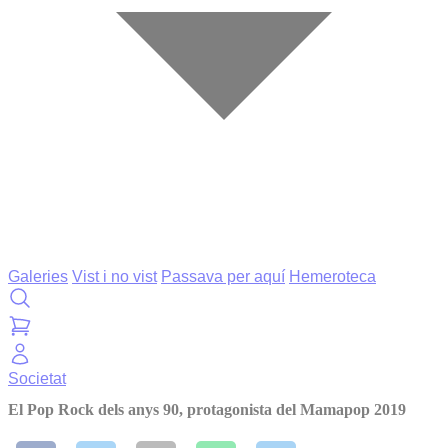
Galeries
Vist i no vist
Passava per aquí
Hemeroteca
Societat
El Pop Rock dels anys 90, protagonista del Mamapop 2019