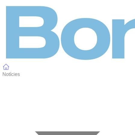
Panell de gestió de galetes
Notícies