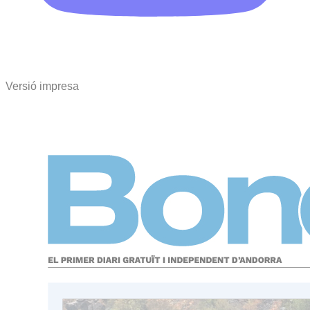
Versió impresa