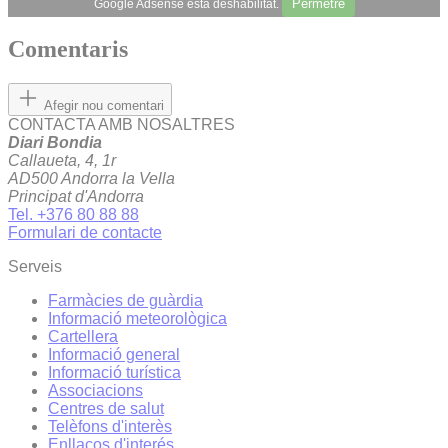
Permetre
Google Adsense està deshabilitat.
Comentaris
Afegir nou comentari
CONTACTA AMB NOSALTRES
Diari Bondia
Callaueta, 4, 1r
AD500 Andorra la Vella
Principat d'Andorra
Tel. +376 80 88 88
Formulari de contacte
Serveis
Farmàcies de guàrdia
Informació meteorològica
Cartellera
Informació general
Informació turística
Associacions
Centres de salut
Telèfons d'interès
Enllaços d'interés